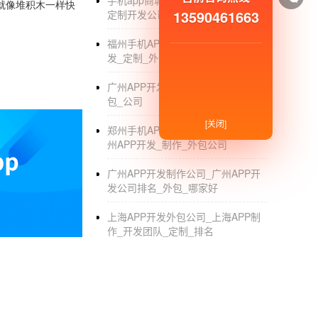
手机app商城定制开发公司_手机app
就像堆积木一样快
13590461663
定制开发公司哪家好_系统制作
福州手机APP定制开发_福州APP开
发_定制_外包_公司
广州APP开发_广州APP软件开发_外
包_公司
[关闭]
郑州手机APP软件开发制作公司_郑
州APP开发_制作_外包公司
广州APP开发制作公司_广州APP开
发公司排名_外包_哪家好
上海APP开发外包公司_上海APP制
作_开发团队_定制_排名