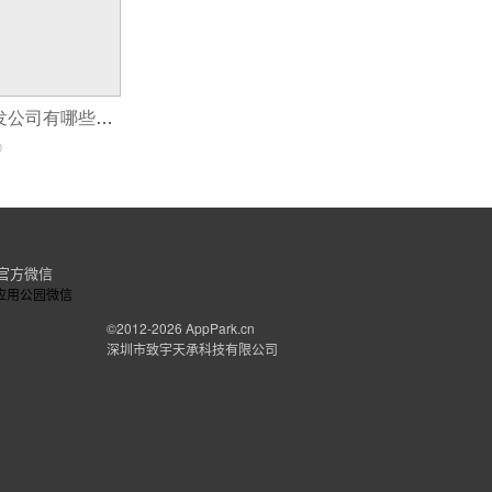
外卖app软件开发公司有哪些_开发APP软件的步骤有哪些
0
官方微信
©2012-2026
AppPark.cn
深圳市致宇天承科技有限公司