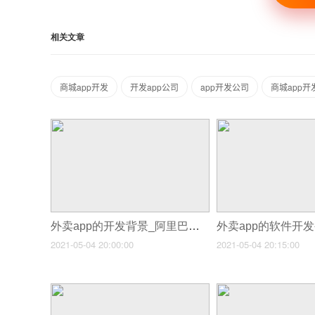
相关文章
商城app开发
开发app公司
app开发公司
商城app
外卖app的开发背景_阿里巴巴也看好外卖APP开发的发展前景
2021-05-04 20:00:00
2021-05-04 20:15:00