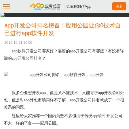
--免编程制作App
注册
app开发公司排名榜首：应用公园让你0技术自
己进行app软件开发
2019-12-11 10:00
app软件开发公司哪家好？靠谱的app开发公司
有哪些？有没有详
细的
app开发公司排名
？
很多企业想开发
app，但是又不懂技术，只能寻求app开发公司外
包，但是对app外包市场同样不了解，app开发公司排名就成了一个很
关系的问题。
这里给大家推荐一个国内为数不多但由于传统
app软件开发
公司
不太一样的平台
——应用公园。