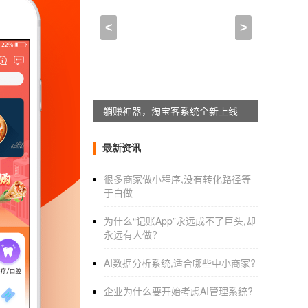
app免费开发平台,哪家a
<
>
2021-07-31 10:30:00
来自于
应用公园
在线教育APP开发
有哪些盈利模式？
在线教育是一个新的商机，也是一个竞争相对
应用公园同城配送插件上线
程费用是教育机构的传统收费方式，那么教育A
最新资讯
1.免费增值服务
很多商家做小程序,没有转化路径等
于白做
免费增值服务意味着APP的大部分功能都是免
为什么“记账App”永远成不了巨头,却
间的平衡非常重要。毕竟没有免费功能，也吸
永远有人做?
2.广告
AI数据分析系统,适合哪些中小商家?
广告也是一种常见的盈利模式，但要考虑到广
企业为什么要开始考虑AI管理系统?
3.入会费