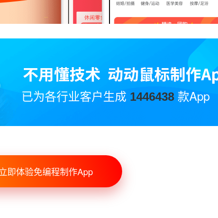
已为各行业客户生成
款App
1446438
立即体验免编程制作App