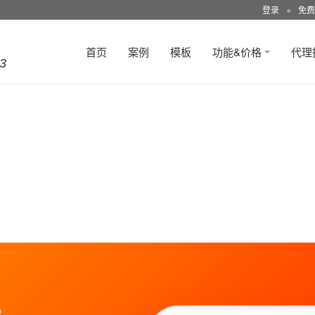
登录
●
免费
首页
案例
模板
功能&价格
代理
3