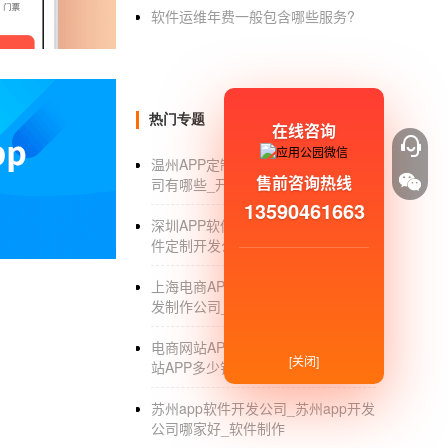
软件运维年费一般包含哪些服务?
类似于房地产开发商租房。线上教育APP平台
的用户数量。如果用户数量多，很容易吸引教
4.会员服务
热门专题
在线咨询
会员服务是指用户通过缴纳一定的费用会员费
温州APP定制_温州APP定制开发公
教育平台比较适合的模式。
售前咨询热线
司有哪些_开发制作_外包
5.付费球场
13590461663
深圳APP软件定制开发_深圳APP软
和教育机构的传统盈利模式一样，付费课程也适
件定制开发公司_制作_外包_团队
课程质量低劣，会严重影响用户去付费的意愿
上海电商APP制作_上海电商APP开
发制作公司_排名_费用
6.实物/虚拟商品的销售
可以出售玩具、培训材料和虚拟现实设备。
电商网站APP开发_制作一个电商网
[关闭]
站APP多少钱_费用
7.众筹模式
苏州app软件开发公司_苏州app开发
在线教育APP
通过众筹筹集资金，选择合适的
公司哪家好_软件制作