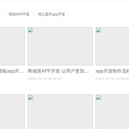
街拍APP开发
网上超市app开发
app开发周期_商城模板app开发教程
商城类APP开发 让用户更加清楚出售商品
2020-12-16 09:45:00
2020-12-16 10:00:0