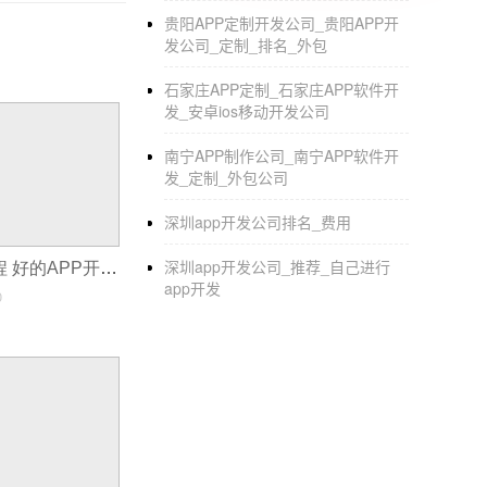
在线上吸引过来的。健身房APP开发的基本功
贵阳APP定制开发公司_贵阳APP开
发公司_定制_排名_外包
石家庄APP定制_石家庄APP软件开
街拍app开发 带你发现专属搭配灵感
发_安卓ios移动开发公司
究其原因主要是两个，一是衣服搭配不正确，
南宁APP制作公司_南宁APP软件开
器，用户可以借助app进行华丽变身。 街拍a
发_定制_外包公司
较高清街拍，更重要的是它为宇宙的头号难题—
深圳app开发公司排名_费用
穿衣灵感。 从当红明星、质感博主到型格素人
韩范的潮流，在全球城市间切换捕捉到鲜活时
深圳app开发公司_推荐_自己进行
app开发制作流程 好的APP开发公司有哪些
app开发
0
是为了让用户用得更舒心。 街拍app开发为