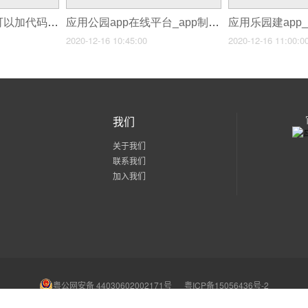
应用公园做的APP可以加代码么_公园app开发
应用公园app在线平台_app制作原理
2020-12-16 10:45:00
2020-12-16 11:00:0
我们
关于我们
联系我们
加入我们
粤公网安备 44030602002171号
粤ICP备15056436号-2