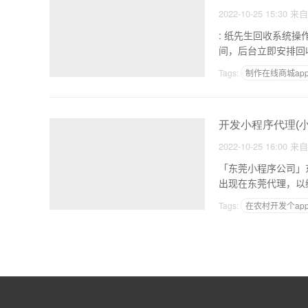
2022-10-25 15:30
来
: 纸先生回收系统操作流程 1.客户下单时，会在一键预约回收； 2.回收价格一目了然
间，后台立即安排回
Tags:
制作在线商城ap
做一个上门服务的AP
开发小程序代理(
2022-10-25 16:00
来
「东莞小程序公司」东莞做小程序的公司推荐 1
Tags:
在农村开发个ap
个人开发的安卓软件