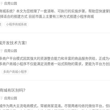
自于
应用公园
商城系统？本文为您梳理了一套清晰、可执行的实施步骤，帮助您快速掌
的核心搭建方法。 选择适合的搭建方式 目前市面上主要有三种方式搭建小程序商城
统
小程序商城系统
城开发技术方案!
自于
应用公园
多商户平台模式因其强大的资源整合能力和丰富的商品服务供给，正成为
多商户商城小程序不仅能满足消费者一站式购物的需求，更能为平台方创
多商户商城小程序
商城有区别吗?
自于
应用公园
城作为两大主流电商模式，常被商家混淆。尽管两者均依托微信平台，但