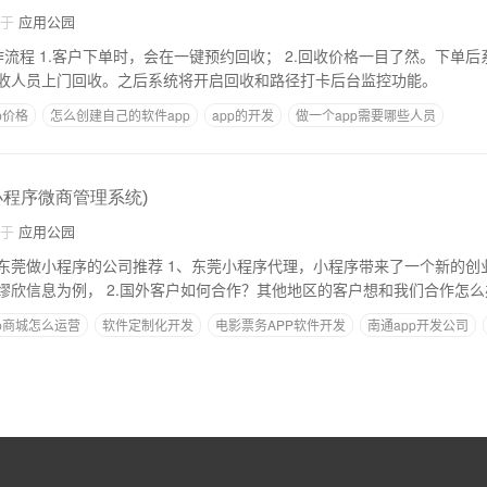
自于
应用公园
。下单后系统，确定上门时
收人员上门回收。之后系统将开启回收和路径打卡后台监控功能。
p价格
怎么创建自己的软件app
app的开发
做一个app需要哪些人员
P要多少钱
webapp和原生app的区别
小程序微商管理系统)
自于
应用公园
、东莞小程序代理，小程序带来了一个新的创业风口，很多个人
出现在东莞代理，以缪欣信息为例， 2.国外客户如何合作？其他地区的客户想和我们合作
p商城怎么运营
软件定制化开发
电影票务APP软件开发
南通app开发公司