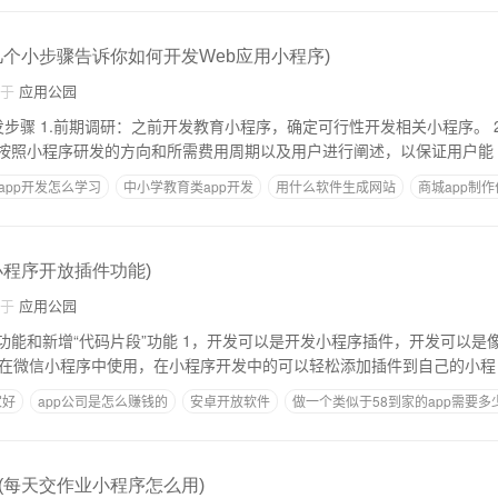
几个小步骤告诉你如何开发Web应用小程序)
自于
应用公园
序。 2.研发方案：为了
按照小程序研发的方向和所需费用周期以及用户进行阐述，以保证用户能
app开发怎么学习
中小学教育类app开发
用什么软件生成网站
商城app制
开发
小程序开放插件功能)
自于
应用公园
 1，开发可以是开发小程序插件，开发可以是像开发小程序开发一
2.插件可以在微信小程序中使用，在小程序开发中的可以轻松添加插件到自己的小程
家好
app公司是怎么赚钱的
安卓开放软件
做一个类似于58到家的app需要多
做个网购app需要多少钱
(每天交作业小程序怎么用)