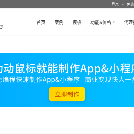
登录
●
免费
首页
案例
模板
功能&价格
代理
3