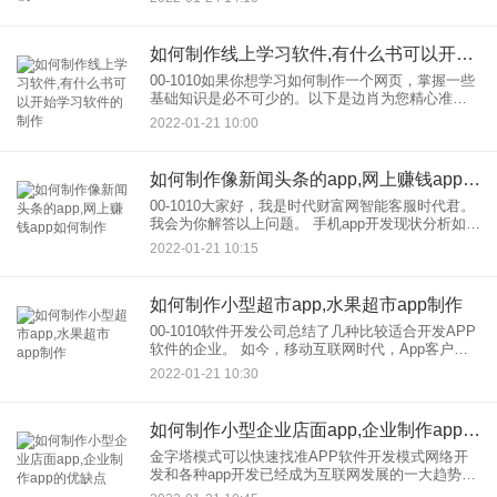
验特别不好。而现在开发淘宝客软件成为主流的推
广方式，自己开发一个淘宝
如何制作线上学习软件,有什么书可以开始学习软件的制作
00-1010如果你想学习如何制作一个网页，掌握一些
基础知识是必不可少的。以下是边肖为您精心准备
的制作，网站的基本知识。希望对你有帮助！这是
2022-01-21 10:00
重要的一步！无论您是使用学校网络还是制作 .
如何制作像新闻头条的app,网上赚钱app如何制作
00-1010大家好，我是时代财富网智能客服时代君。
我会为你解答以上问题。 手机app开发现状分析如
下： 1.用户转移到移动终端 权威数据显示，超过
2022-01-21 10:15
70%的用户习惯于通过移动终端获取
如何制作小型超市app,水果超市app制作
00-1010软件开发公司总结了几种比较适合开发APP
软件的企业。 如今，移动互联网时代，App客户端
风起云涌，App已经比较全面涉足各个行业。App的
2022-01-21 10:30
开发虽然可以推广企业文化，提升企业，的形象，
如何制作小型企业店面app,企业制作app的优缺点
金字塔模式可以快速找准APP软件开发模式网络开
发和各种app开发已经成为互联网发展的一大趋势。
如果我们想要开发APP软件，我们需要知道APP开