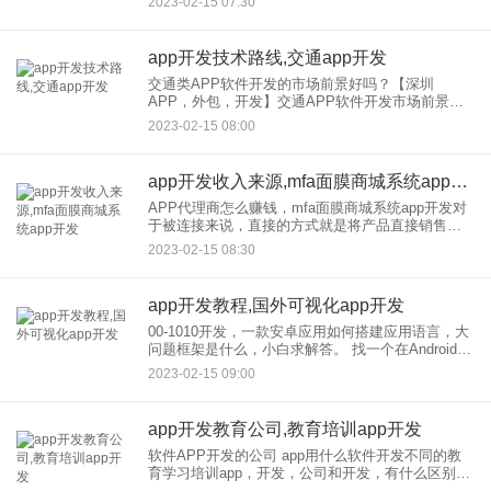
2023-02-15 07:30
做好所有的计划。对于初学者来说，在选择编程语
言时，他们
app开发技术路线,交通app开发
交通类APP软件开发的市场前景好吗？【深圳
APP，外包，开发】交通APP软件开发市场前景好
吗？ 交通APP软件开发市场主要面向广大在线用户
2023-02-15 08:00
群体，主要目的是在满足用户出行体验的基础上开
发高粘性用户；
app开发收入来源,mfa面膜商城系统app开发
APP代理商怎么赚钱，mfa面膜商城系统app开发对
于被连接来说，直接的方式就是将产品直接销售给
客户，这样不仅可以提高用户满意度，还可以通过
2023-02-15 08:30
对消费者的直接服务更好地保持用户粘性。这就是
我们今天要在谈论
app开发教程,国外可视化app开发
00-1010开发，一款安卓应用如何搭建应用语言，大
问题框架是什么，小白求解答。 找一个在Android环
境下构建的教程。一时说不清楚。让我给你一个大
2023-02-15 09:00
概的想法。 安装JDK，看看你的电脑
app开发教育公司,教育培训app开发
软件APP开发的公司 app用什么软件开发不同的教
育学习培训app，开发，公司和开发，有什么区别？
光大认为，开发，公司、定制的教育-like app链接广