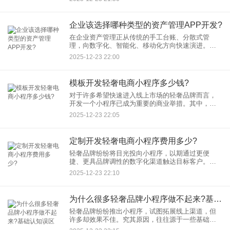
身需求的工具。本文将为您梳理常见的资产管理
APP类别。
企业该选择哪种类型的资产管理APP开发?
在企业资产管理正从传统的手工台账、分散式管
理，向数字化、智能化、移动化方向快速演进。一
款高效的资产管理APP，不仅能实现资产全生命周
2025-12-23 22:00
期的精准管控，提升运营效率，更能有效降低损
耗，为决策提供数据支持。面
模板开发轻奢电商小程序多少钱?
对于许多希望快速进入线上市场的轻奢品牌而言，
开发一个小程序已成为重要的商业举措。其中，模
板开发因其相对快速的部署周期和较为可控的初始
2025-12-23 22:05
投入，成为许多商家的首要考量。那么，采用模板
开发方式打造一个轻奢电商
定制开发轻奢电商小程序费用多少?
轻奢品牌纷纷将目光投向小程序，以期通过更便
捷、更具品牌调性的数字化渠道触达目标客户。许
多品牌方在规划线上布局时，最关心的问题之一便
2025-12-23 22:10
是：“定制开发一个轻奢电商小程序需要多少费
用？”本文将系统分析影响费用
为什么很多轻奢品牌小程序做不起来?基础认知误区
轻奢品牌纷纷推出小程序，试图拓展线上渠道，但
许多却效果不佳。究其原因，往往源于一些基础认
知误区。本文将探讨这些误区，帮助品牌更好地理