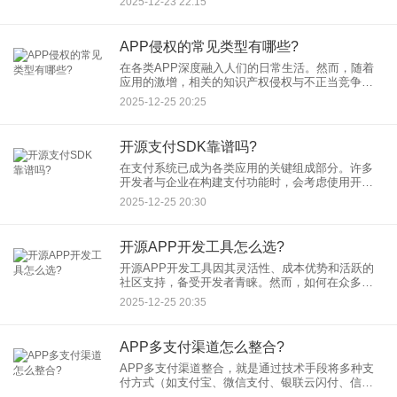
2025-12-23 22:15
解和运营轻奢品牌小程序，避免常见的小程序误
区。
APP侵权的常见类型有哪些?
在各类APP深度融入人们的日常生活。然而，随着
应用的激增，相关的知识产权侵权与不正当竞争问
题也日益凸显。了解常见的APP侵权类型，对于开
2025-12-25 20:25
发者规避法律风险、保护自身权益至关重要。本文
将梳理几种常见的AP
开源支付SDK靠谱吗?
在支付系统已成为各类应用的关键组成部分。许多
开发者与企业在构建支付功能时，会考虑使用开源
支付解决方案，尤其是支付SDK，以节省开发成本
2025-12-25 20:30
和时间。然而，一个重要的问题随之而来：开源支
付SDK真的靠谱吗？
开源APP开发工具怎么选?
开源APP开发工具因其灵活性、成本优势和活跃的
社区支持，备受开发者青睐。然而，如何在众多选
项中找到最适合自己的工具呢？本文将为您梳理选
2025-12-25 20:35
择的五大关键维度。 1. 明确项目需求与技术栈
APP多支付渠道怎么整合?
APP多支付渠道整合，就是通过技术手段将多种支
付方式（如支付宝、微信支付、银联云闪付、信用
卡、数字钱包等）统一接入到应用中，形成一个高