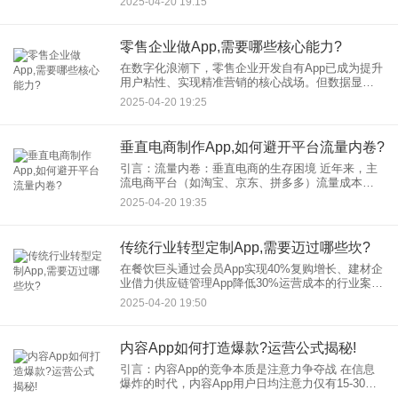
2025-04-20 19:15
通过自主研发品牌定制App，仅用3个月实现GMV增
长200%，用
零售企业做App,需要哪些核心能力?
在数字化浪潮下，零售企业开发自有App已成为提升
用户粘性、实现精准营销的核心战场。但数据显
示，80%的零售类App在下载后30天内被用户弃用，
2025-04-20 19:25
暴露出企业在App开发与运营中的能力短板。本文从
行业痛点出
垂直电商制作App,如何避开平台流量内卷?
引言：流量内卷：垂直电商的生存困境 近年来，主
流电商平台（如淘宝、京东、拼多多）流量成本持
续攀升，中小型垂直电商在竞价排名、广告投放中
2025-04-20 19:35
逐渐被边缘化。平台规则限制多、用户数据不透
明、同质化竞争加剧，导
传统行业转型定制App,需要迈过哪些坎?
在餐饮巨头通过会员App实现40%复购增长、建材企
业借力供应链管理App降低30%运营成本的行业案例
刺激下，越来越多的传统企业开始布局定制化App开
2025-04-20 19:50
发。但据数据显示，近65%的传统行业App项目因关
键
内容App如何打造爆款?运营公式揭秘!
引言：内容App的竞争本质是注意力争夺战 在信息
爆炸的时代，内容App用户日均注意力仅有15-30分
钟，如何用“爆款内容”抢占用户心智？无论是抖音的