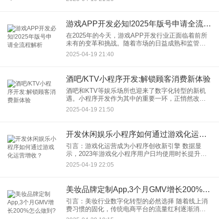
更有效地触及目标消费者，推动销售业绩的攀升。
本文旨在探讨这一整合过
游戏APP开发必知!2025年版号申请全流程解析
在2025年的今天，游戏APP开发行业正面临着前所
未有的变革和挑战。随着市场的日益成熟和监管政
策的升级，游戏开发者们迎来了更多的机遇与挑
2025-04-19 21:40
战。其中，版号申请无疑是游戏上线前的一道重要
关卡。本文将为您详细
酒吧/KTV小程序开发:解锁顾客消费新体验
酒吧和KTV等娱乐场所也迎来了数字化转型的新机
遇。小程序开发作为其中的重要一环，正悄然改变
着顾客的消费体验。本文将探讨如何通过酒吧/KTV
2025-04-19 21:50
小程序的开发，提升顾客的消费体验，并结合最新
数据和实用成功案例
开发休闲娱乐小程序如何通过游戏化运营增收？
引言：游戏化运营成为小程序创收新引擎 数据显
示，2023年游戏化小程序用户日均使用时长提升
30%，付费转化率较传统模式高出15%。休闲娱乐
2025-04-19 22:05
类小程序通过游戏化机制重构用户体验，正在成为
流量变现的黄金赛
美妆品牌定制App,3个月GMV增长200%怎么做到?
引言：美妆行业数字化转型的必然选择 随着线上消
费习惯的固化，传统电商平台的流量红利逐渐消
退，美妆品牌纷纷转向私域战场。某国货美妆品牌