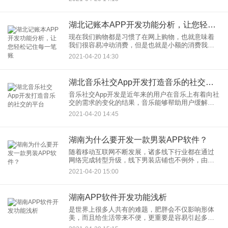
士APP软件，需要花费一定的时间，毕竟这款软件
的功能较为复杂，
湖北记账本APP开发功能分析，让您轻松记住每一笔账
现在我们购物都是习惯了在网上购物，也就意味着
我们很容易冲动消费，但是也就是小额的消费我们
可以轻易付账，但小额消费慢慢地累积到较后也会
2021-04-20 14:30
变成大额的消费，正所谓细水长流，不积跬步无以
至千里，如果我们平时能够
湖北音乐社交App开发打造音乐的社交的平台
音乐社交App开发是近年来的用户在音乐上有着向社
交的需求的变化的结果，音乐能够帮助用户缓解情
绪，放松用户的心情。通过音乐带来的感觉，产生
2021-04-20 14:45
的共鸣，用户可以在音乐上写下自己的评论，写下
自己的心情。一首歌带
湖南为什么要开发一款男装APP软件？
随着移动互联网不断发展，诸多线下行业都在通过
网络完成转型升级，线下男装店铺也不例外，由于
社会环境影响，男性用户对于自身的穿着没有太大
2021-04-20 15:00
讲究，这也导致了线下男装店铺要想获取更多客源
都有些困难，为了帮助用户
湖南APP软件开发功能浅析
是世界上很多人共有的难题，肥胖会不仅影响形体
美，而且给生活带来不便，更重要是容易引起多种
并发症，加速衰老和死亡。有人说过肥胖是疾病的