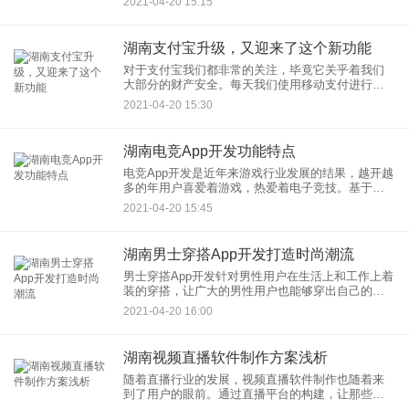
2021-04-20 15:15
先兆、衰老的信号。因此在我们的生活中，维持一
个健康的体重对我们来说有
湖南支付宝升级，又迎来了这个新功能
对于支付宝我们都非常的关注，毕竟它关乎着我们
大部分的财产安全。每天我们使用移动支付进行生
活上的各种的购物消费的支付。以前我们在支付宝
2021-04-20 15:30
转账的时候，转错了就不能要回来了，只鞥通过和
被转账的用户进行沟通交流
湖南电竞App开发功能特点
电竞App开发是近年来游戏行业发展的结果，越开越
多的年用户喜爱着游戏，热爱着电子竞技。基于市
场的需求和用户的喜爱，电竞App也就出现在了用户
2021-04-20 15:45
的眼前，为用户们提供方便快捷的电竞服务资讯。
智能手机的发展，
湖南男士穿搭App开发打造时尚潮流
男士穿搭App开发针对男性用户在生活上和工作上着
装的穿搭，让广大的男性用户也能够穿出自己的时
尚，穿出自己的风格。虽然比起男性，女性更需要
2021-04-20 16:00
的打扮，但是男性在生活中同样的也需要打扮，不
同的场合也需要不同的
湖南视频直播软件制作方案浅析
随着直播行业的发展，视频直播软件制作也随着来
到了用户的眼前。通过直播平台的构建，让那些有
着直播强烈的愿望的用户通过平台的直播的申请，