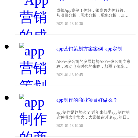
成都App案例！你好，很高兴为你解答。
从项目分析→需求分析→系统分析→UI设
计→代码编写→系统测试→试用运营→正
2021-01-18 19:30
式使用→项目验收全程一站式服务。案例
有：红牛_羽林争霸 半坡饰品 华润凤凰城
安
app营销策划方案案例_app定制
APP开发公司的发展趋势APP开发公司专家
称，移动电商时代的来临，颠覆了传统的
企业发展模式，所以为了增强企业发展的
2021-01-18 19:45
竞争力，在地区，通过开发企业专属的电
商网站APP已经成为企业进入移动营销时
代的优选。企
app制作的商业项目好做么？
app制作是趋势么？ 近年来似乎app制作的
这种概念非常火，大家都在讨论app的日
活，流量增减。app制作的难易程度怎么
2021-01-18 19:50
样？其实app制作没有想象中的那么难，只
要有好的开发制作工具，app制作可以突