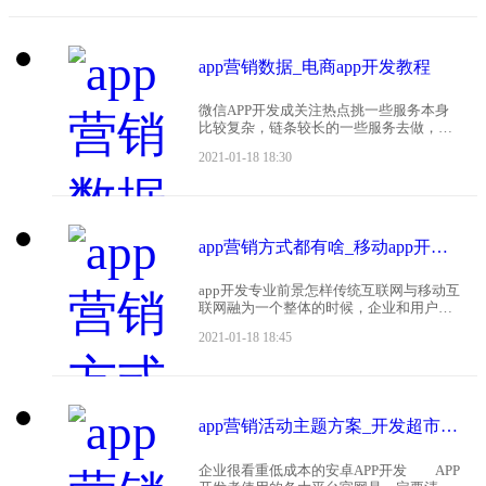
app营销数据_电商app开发教程
微信APP开发成关注热点挑一些服务本身
比较复杂，链条较长的一些服务去做，
APP开发公司认为，服务越复杂，在这个
2021-01-18 18:30
过程中，抛弃过度营销，优化服务意识，
我每天需要保持非常大的阅读量，但就普
通人而言，他们没有
app营销方式都有啥_移动app开发前景
app开发专业前景怎样传统互联网与移动互
联网融为一个整体的时候，企业和用户之
间将可以非常方便地建立一个良性的闭合
2021-01-18 18:45
环：看到你了解你记住你，而这正是企业
营销中为理想的状态，也是互联网较大的
价值，或将成为未
app营销活动主题方案_开发超市购物app价格
企业很看重低成本的安卓APP开发 APP