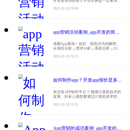
开发者使用的各大平台官网是一定要清楚
的，还可以浏览一些科技媒体，他们的网
2021-01-18 19:00
站也会经常播报相关资讯；此外，各大平
台活动、以及开发者对各平台的点评等等
都有。这些数据
app营销活动案例_app开发的简单案例分析
成都App案例！你好，很高兴为你解答。
从项目分析→需求分析→系统分析→UI设
计→代码编写→系统测试→试用运营→正
2021-01-18 19:15
式使用→项目验收全程一站式服务。案例
有：红牛_羽林争霸 半坡饰品 华润凤凰城
安
如何制作app？开发app报价是多少？
有没有APP制作平台？ 随着计算机技术的
发展，好多人都想要通过计算机技术挖掘
出人生的一桶金。但是很多人并不懂得编
2021-01-18 19:35
程。那么有没有不需要编程就能够制作
APP的平台？ 当然有！应用公园，专注开
发九年时间
App营销的成功案例_app开发的简单案例分析