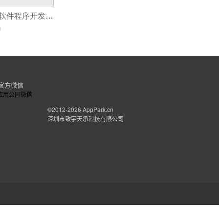
android安卓app软件程序开发教程_安卓app主流开发工具
0
官方微信
©2012-2026
AppPark.cn
深圳市致宇天承科技有限公司