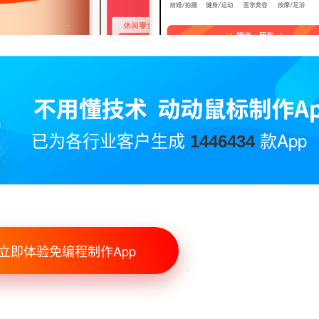
已为各行业客户生成
款App
1446434
立即体验免编程制作App