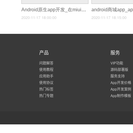
Android原生app开发_在miui10上开发app
2020-11-17 18:00:00
2020-11-17 18:15:00
产品
服务
问题解答
VIP功能
使用教程
源码部署版
应用助手
服务支持
使用协议
App开发价格
热门标签
App开发案例
热门专题
App制作模板