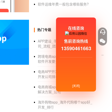
应用开发
也迎来了春天。比如网易有一个带字典
软件运维年费一般包含哪些服务?
带来的好处是直接的，他们更愿意主动学习知识
发他们的学习热情。其次，在线教育APP可以
然很强烈，但相比传统的学生时代，白领的碎
在线咨询
热门专题
点。在线教育可以突破传统的教育模式。自主
需要做的：一是增加一个社交社区模块，学会
售前咨询热线
APP建设_手机APP建设方案_开发公
可以将自己拥有良好用户体验的产品推广到自
司_流程_团队
13590461663
开发的一款APP需要多少钱
跨境电商app开发费用_跨境电商app
软件开发要多少钱_排行
电商APP开发哪家公司好_电商APP
开发公司排名_价格
[关闭]
电商商城app开发_移动电商app开发
解决方案_公司
海外购物app_海外代购哪个app好_
开发_排行