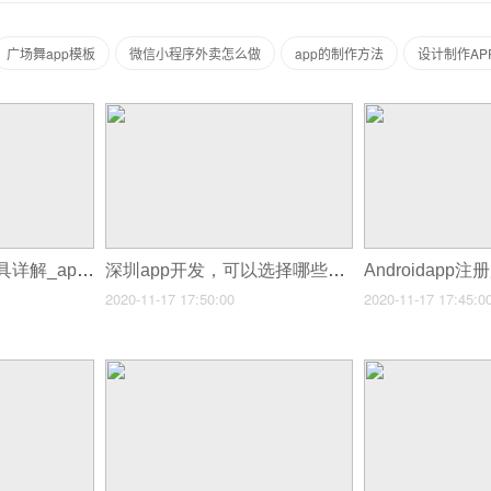
广场舞app模板
微信小程序外卖怎么做
app的制作方法
设计制作AP
androidAPP开发工具详解_app开发工具
深圳app开发，可以选择哪些靠谱的手机app开发公司？
2020-11-17 17:50:00
2020-11-17 17:45:0