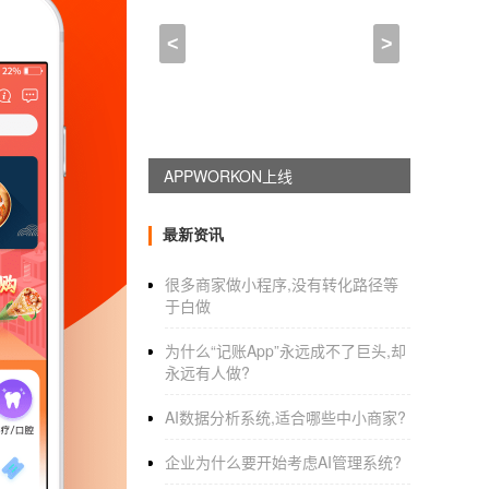
开发在线教育app多少钱_
<
>
2021-06-17 20:45:00
来自于
应用公园
教育APP开发
给新东方提供了全新的
教学内容是在线教育，的核心，保证教育APP
APPWORKON上线
Handheld新东方是开发新东方教育集团正
册和付费，所有操作都可以在棕榈岛新东方完成
最新资讯
新东方课程查询、课程提醒、日程安排、高效
很多商家做小程序,没有转化路径等
比较全面，老师优秀，口语飞跃不再是梦想。移
于白做
的阅读时段和5分钟的音频时段，让你轻松把握
为什么“记账App”永远成不了巨头,却
来说是火热的一年，教学内容是在线教育的核
永远有人做?
APP将给学生一个全新的学习方法和平台，滋
AI数据分析系统,适合哪些中小商家?
在线教育APP开发
对我们生活的影响
企业为什么要开始考虑AI管理系统?
接受教育是提升个人核心竞争力的重要途径，所