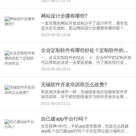
2022-06-27 22:25
外卖系统，如何着手呢？今天应用公园小编给大家
整理关于外卖app开发详细
网站设计步骤有哪些?
一套完整的网站开发流程少不了设计环节，通常也
是分步完成的，那么网站设计步骤都有哪些呢？ 当
企业或个人有了网站开发的想法时，前期就需要进
2022-06-28 14:40
行较为细致的探讨，整理好具体
企业定制软件有哪些好处？定制软件的特点
一、企业定制软件的优点： 1、企业APP的定制开发
可以帮助企业进一步塑造形象。为了领先同行业，
率先开发APP，增加与同行的品牌差异化，打造公
2022-06-28 19:14
司互联网形象，率先发展。 2、企业APP定制
无锡软件开发培训班怎么收费?
和其他许多城市一样，无锡很多地方也都有软件开
发培训班，对于那些想快速学习软件开发并从事相
关工作的人来说是一个不错的选择，那么无锡软件
2022-06-28 21:11
开发培训班怎么收费呢？
自己建app平台行吗？
在互联网+时代，手机app需求激增，但是怎么搭建
app呢？自己建app行吗？今天应用公园小编和大家
讲解下。 如果按照传统的开发方式，要开发