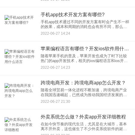
呢？ 当软件从零开始开
手机app技术开发方案有哪些?
手机app技术通过不同的开发方案有时会产生不一样
的效果，成本和周期的消耗也会有所不同，那么手
机app技术开发方案都有哪些呢？ 以前完成手机app
2022-06-27 14:24
开发，尤其是
苹果编程语言有哪些？开发ios软件用什么语言
随着苹果手机的普及，苹果开发也成为了时下比较
热门的app开发技术，相关的ios编程语言和ios开发
平台，是每个编程人员首先要去了解和掌握的。那
2022-06-27 14:23
么，目前市面上主流的ios app开发语言包括Object
跨境电商开发：跨境电商app怎么开发？
随着全球贸易一体化进程不断加速，跨境电商产业
在我国迅速崛起，已然成为推动我国经济发展的有
力引擎，不少企业开发跨境电商系统app，将互联
2022-06-27 21:30
网，物联网，大数据等技术要点相结合，以此满足
企业对跨境电商服务的供
外卖系统怎么做？外卖app开发详细教程
在如今快节奏的现代生活，尤其是在大城市，基本
离不开外卖，这也催生了不少外卖系统软件的诞
生，那你知道外卖系统怎么做的吗？如果想要一款