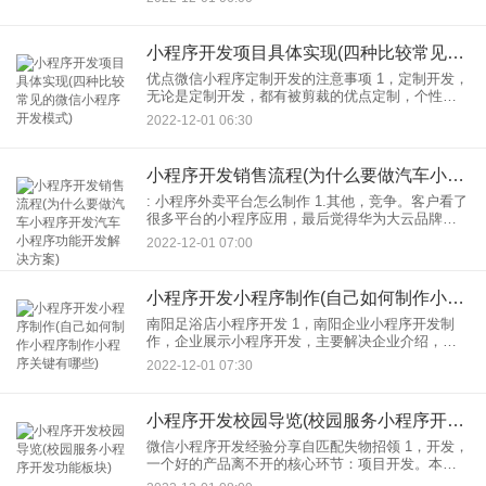
查看绑定微信。 3.学习任务分为6小段定制学习
小程序开发项目具体实现(四种比较常见的微信小程序开发模式)
优点微信小程序定制开发的注意事项 1，定制开发，
无论是定制开发，都有被剪裁的优点定制，个性
化：对于微信小程序定制开发也是如此。此外，它
2022-12-01 06:30
还有其他一些优点。比如，即用型可以解除一部分
用户的心理防线。
小程序开发销售流程(为什么要做汽车小程序开发汽车小程序功能开发解决方案)
: 小程序外卖平台怎么制作 1.其他，竞争。客户看了
很多平台的小程序应用，最后觉得华为大云品牌值
得信赖。这一套系统让客户看到了B2C线上销售模式
2022-12-01 07:00
是未来的新路；迅翔电商多端小程序，分销中的营
销与分
小程序开发小程序制作(自己如何制作小程序制作小程序关键有哪些)
南阳足浴店小程序开发 1，南阳企业小程序开发制
作，企业展示小程序开发，主要解决企业介绍，产
品服务，快速获取用户意图。 2.南阳个人名片小程
2022-12-01 07:30
序制作，小程序开发，企业等。小程序，主要针对
个人或者
小程序开发校园导览(校园服务小程序开发功能板块)
微信小程序开发经验分享自匹配失物招领 1，开发，
一个好的产品离不开的核心环节：项目开发。本课
程由两部分组成：任务规划，开发工具。 2.1任务规