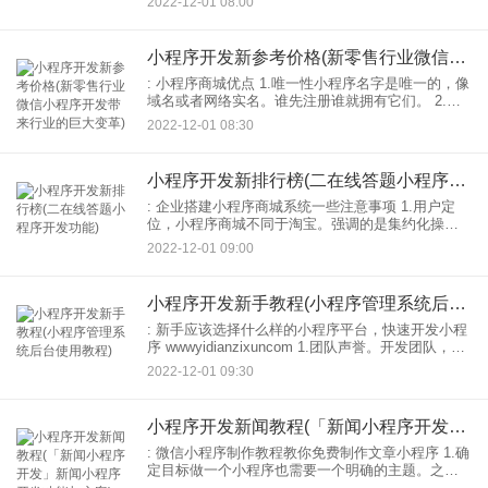
2022-12-01 08:00
划。首先，在每次开发之前，你需要列出这个开发
任务
小程序开发新参考价格(新零售行业微信小程序开发带来行业的巨大变革)
: 小程序商城优点 1.唯一性小程序名字是唯一的，像
域名或者网络实名。谁先注册谁就拥有它们。 2.易
用：无需下载安装，无流量消耗，点击使用，无存
2022-12-01 08:30
储空间。它是自己的精简应用程序。 3.助推
小程序开发新排行榜(二在线答题小程序开发功能)
: 企业搭建小程序商城系统一些注意事项 1.用户定
位，小程序商城不同于淘宝。强调的是集约化操作
模式。简单来说，就是用户能够准确定位自己，走
2022-12-01 09:00
大众化路线，寻找性价比高的供应商来降低产品：
2.创
小程序开发新手教程(小程序管理系统后台使用教程)
: 新手应该选择什么样的小程序平台，快速开发小程
序 wwwyidianzixuncom 1.团队声誉。开发团队，技
术实力强，业内口碑好，比较值得信赖。比如“线
2022-12-01 09:30
上”入选腾讯SaaS加速器首批会员；
小程序开发新闻教程(「新闻小程序开发」新闻小程序开发功能与方案)
: 微信小程序制作教程教你免费制作文章小程序 1.确
定目标做一个小程序也需要一个明确的主题。之前
制作小程序你要想清楚你想做什么？旅游文章，科