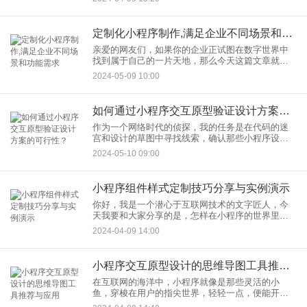
柔软的地铁，还是逛街买衣服，总能看到应用小程
序的身影。小程序不仅简化
定制化小程序制作,满足企业不同场景和功能需求
亲爱的网友们，如果你的企业正试图在数字世界中
找到属于自己的一片天地，那么今天这篇文章就像
定制的西装一样，为你量身打造！文章的主题
2024-05-09 10:00
是：“定制化小程序制作，满足企业不同场景和功能
需求”。接下来，我们将一起
如何通过小程序交互原型验证设计方案的可行性？
作为一个网络时代的侦探，我的任务是在代码的迷
宫和设计的草图中寻找线索，确认那些小程序设计
方案是否真的能够激发用户的兴趣并提供无与伦比
2024-05-10 09:00
的用户体验。今天，我要分享的是如何通过小程序
交互原型验证设计方案的可
小程序组件样式定制技巧分享与实例演示
你好，我是一个潜心于互联网技术的文字匠人，今
天我要和大家分享的是，怎样在小程序的世界里，
巧手织梦，将那看似枯燥的代码丝线，编织成一件
2024-04-09 14:00
件独具匠心的组件时装。咱们的话题是——“小程序
组件样式定制技巧分享与
小程序交互原型设计的思维导图工具推荐与应用
在互联网的海洋中，小程序就像是那些灵活的小
鱼，穿梭在用户的指尖世界，轻轻一点，便能开启
一段便捷的数字之旅。而要让这些小鱼游得更加自