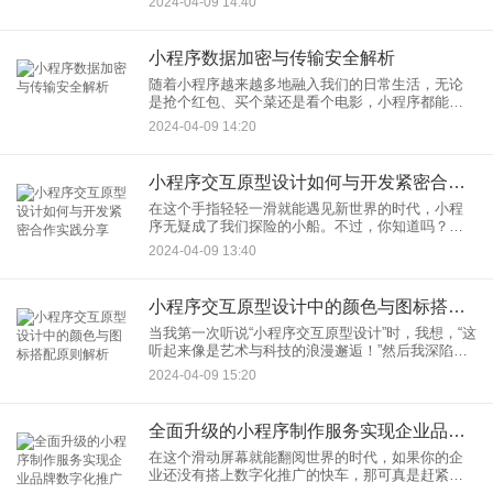
2024-04-09 14:40
如、更具魅力，那么一套精妙的小程序交互原型设
计便是必不可少的。今天，就
小程序数据加密与传输安全解析
随着小程序越来越多地融入我们的日常生活，无论
是抢个红包、买个菜还是看个电影，小程序都能办
到。但在这些便捷背后，有一个关键的问题一直盘
2024-04-09 14:20
旋在我们头顶，那就是数据安全。今天，我就来聊
聊小程序数据加密和传输安
小程序交互原型设计如何与开发紧密合作实践分享
在这个手指轻轻一滑就能遇见新世界的时代，小程
序无疑成了我们探险的小船。不过，你知道吗？在
这艘小船扬帆起航之前，它需要经过一系列复杂却
2024-04-09 13:40
精彩的设计与开发过程。今天，我就来分享一下我
的小程序设计实践之旅——
小程序交互原型设计中的颜色与图标搭配原则解析
当我第一次听说“小程序交互原型设计”时，我想，“这
听起来像是艺术与科技的浪漫邂逅！”然后我深陷其
中，探索如何让这段浪漫的故事发挥出最动人的魅
2024-04-09 15:20
力。让我带你一起进入这个充满色彩和图标的世
界，分析小程序原型
全面升级的小程序制作服务实现企业品牌数字化推广
在这个滑动屏幕就能翻阅世界的时代，如果你的企
业还没有搭上数字化推广的快车，那可真是赶紧咬
紧牙关，找个位置跳上车吧！我今天要和你聊的，