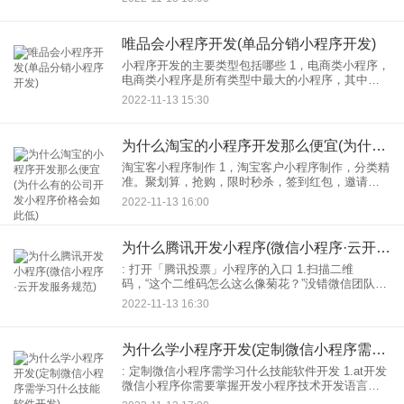
增加视频教学。以短视频的方式传授做法，让用户
边看边
唯品会小程序开发(单品分销小程序开发)
小程序开发的主要类型包括哪些 1，电商类小程序，
电商类小程序是所有类型中最大的小程序，其中生
鲜小程序。电商小程序不仅可以展示商品、下单、
2022-11-13 15:30
付款等功能，还可以跟踪快递，使用起来非常方
便。自京东，Su
为什么淘宝的小程序开发那么便宜(为什么有的公司开发小程序价格会如此低)
淘宝客小程序制作 1，淘宝客户小程序制作，分类精
准。聚划算，抢购，限时秒杀，签到红包，邀请中
奖，收益模式，分享赚钱，排名大赛，聚合推广
2022-11-13 16:00
等。淘返利 App原生开发所以技术上也会有很大的
差异。
为什么腾讯开发小程序(微信小程序·云开发服务规范)
: 打开「腾讯投票」小程序的入口 1.扫描二维
码，“这个二维码怎么这么像菊花？”没错微信团队
说，一直以来，人们扫描二维码的时候，都不知道
2022-11-13 16:30
扫描出来的是什么。支付页面等。做个代号小程
序，辨识度更高！
为什么学小程序开发(定制微信小程序需学习什么技能软件开发)
: 定制微信小程序需学习什么技能软件开发 1.at开发
微信小程序你需要掌握开发小程序技术开发语言，
这个很重要，也更重要。开发有很多语言。就开发