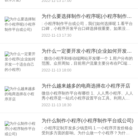
2022-11-13 17:00
技师而言，需要有一个非常灵活的师傅，才能变得
更好开发
为什么要选择制作小程序呢(小程序制作平台或公司)
: 小程序制作平台或公司，我们如何选择呢 1.看平台
口碑，小程序开发平台口碑选择很重要。如果没有
口碑小程序开发，就没有质量保证。小程序制作是
2022-11-13 17:30
专业技术。这就是我们需要的企业需求者注意，其
实去搜索引
为什么一定要开发小程序(企业如何开发一个适合自己的小程序)
: 微信小程序和移动端网站开发哪一个 1.用户分布的
范围。众所周知，目前用户流量主要分布在PC端和
移动端，但目前移动端的用户流量已经超过PC端，
2022-11-13 18:00
这也是为什么很多企业关注移动端网站开发。但并
不代表
为什么越来越多的电商选择在小程序开店
微信小程序制作平台有哪些 1、人人秀小程序、人人
秀小程序是一站式小程序设置平台工具。利用人人
秀小程序平台，三分钟轻松打造小程序，快速打造
2022-11-13 18:30
自己的品牌小程序。人人秀小程序用起来很简单。
三分钟就能建一
为什么制作小程序(小程序制作平台或公司)
: 小程序定制开发多少钱贵吗 1.一小程序开发价格会
受到多方面的影响。为什么做一个小程序？为什么
所有软件服务商的报价都不一样？这里有一个简单