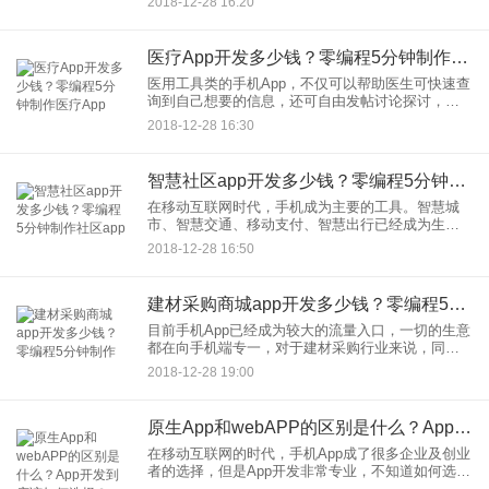
2018-12-28 16:20
服务公司、服务人员等，更加放心，传统家政公司
也面临转型的压力。【家政
医疗App开发多少钱？零编程5分钟制作医疗App
医用工具类的手机App，不仅可以帮助医生可快速查
询到自己想要的信息，还可自由发帖讨论探讨，相
互添加好友等。【医疗app开发，医疗app有哪些，
2018-12-28 16:30
医疗app开发】由于医生的时间比较紧张，大多数的
人看病就诊
智慧社区app开发多少钱？零编程5分钟制作社区app
在移动互联网时代，手机成为主要的工具。智慧城
市、智慧交通、移动支付、智慧出行已经成为生活
的一部分。而目前，有一个巨大的创业红利区还有
2018-12-28 16:50
巨大的市场空间供创业者加入，这就是智慧社区。
【智慧社区，智慧社区ap
建材采购商城app开发多少钱？零编程5分钟制作
目前手机App已经成为较大的流量入口，一切的生意
都在向手机端专一，对于建材采购行业来说，同样
如此，谁先开发建立自己平台，就能抢占市场先
2018-12-28 19:00
机，坐享移动互联网带来的红利。【建材采购app，
建材app开发，装
原生App和webAPP的区别是什么？App开发到底该如何选择？
在移动互联网的时代，手机App成了很多企业及创业
者的选择，但是App开发非常专业，不知道如何选
择？这里给大家进行一个简答的介绍。【原生app，