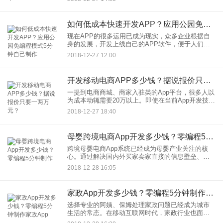
缺陷，大多数公司的解决方案是选择外包，由专业
的App开公司进行开发
如何低成本快速开发APP？应用公园免编程模式5分钟自己制作
现在APP的很多运用已成为现实，众多企业根据自
身的发展，开发上线自己的APP软件，便于人们用
APP检查气候、公交地铁运营状况，用APP购物、
2018-12-27 12:00
订外卖、打车、娱乐、看新闻等等，如果说手机占
有了现在人除了上
开发移动电商APP多少钱？据说报价只要一两万元？
一提到电商商城、商家入驻类的App平台，很多人以
为成本动辄需要20万以上。即使在当前App开发技术
非常成熟的今天，这个价格确实有道理，因为咨询
2018-12-27 18:40
多家的App外包开发公司，得到的报价都在这之上。
【电商ap
母婴跨境电商App开发多少钱？零编程5分钟制作
跨境母婴电商App系统已经成为母婴产业关注的核
心。通过解决国内外买家卖家直接的信息壁垒、交
易壁垒，为消费者创造了全新的购物体验，也为做
2018-12-28 16:05
母婴跨境电商的商家带来了丰厚的利润。【母婴电
商app，母婴商城ap
家政App开发多少钱？零编程5分钟制作家政App
选择专业的阿姨、保姆处理家政问题已经成为城市
生活的常态。在移动互联网时代，家政行业也面临
新的变化，大家更倾向于通过手机查看周边的家政