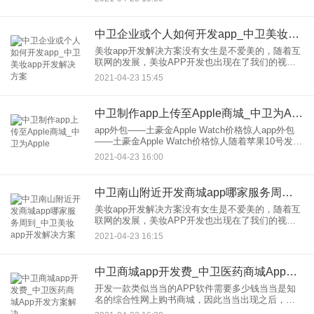
用，但是因为做社区O2O比较难入手，所以很多企
业还停在了观察期。单
中卫企业或个人如何开发app_中卫美妆app开发解决方案
美妆app开发解决方案没有女生是不爱美的，随着互
联网的发展，美妆APP开发也出现在了我们的视野
当中...但是美妆app可以提供你完整的一套从护肤到
2021-04-23 15:45
美妆的详尽知识还有专家指导。是现在爱美女性不
可或缺的美
中卫制作app上传至Apple商城_中卫为Apple
app外包――土豪金Apple Watch价格惊人app外包
――土豪金Apple Watch价格惊人随着苹果10号发布
iphone6和apple watch以来，各界评论褒贬不一，现
2021-04-23 16:00
在土豪金apple
中卫南山附近开发商城app哪家服务周到_中卫美妆app开发解决方案
美妆app开发解决方案没有女生是不爱美的，随着互
联网的发展，美妆APP开发也出现在了我们的视野
当中...但是美妆app可以提供你完整的一套从护肤到
2021-04-23 16:15
美妆的详尽知识还有专家指导。是现在爱美女性不
可或缺的美
中卫商城app开发费_中卫医药商城App开发方案解决
开发一款类似当当的APP软件需要多少钱当当是知
名的综合性网上购书商城，因此当当出现之后，就
使得书籍购物得到有效的规范。类似当当APP软件