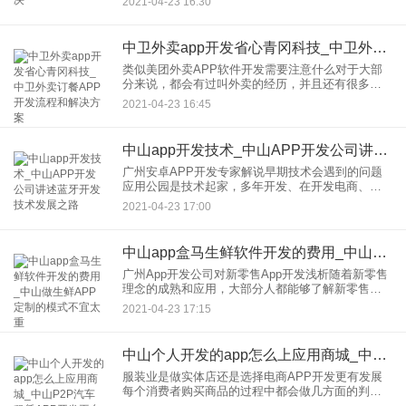
2021-04-23 16:30
开发，所以对于运营者来说，能开发购书APP软件
就能有利可图，那么
中卫外卖app开发省心青冈科技_中卫外卖订餐APP开发流程和解决方案
类似美团外卖APP软件开发需要注意什么对于大部
分来说，都会有过叫外卖的经历，并且还有很多人
目前都是出于一个长期需要叫外卖的状态，例如受
2021-04-23 16:45
到他们本身工作的影响导致时间被压榨、或者是为
了方便就餐而选择外卖饮
中山app开发技术_中山APP开发公司讲述蓝牙开发技术发展之路
广州安卓APP开发专家解说早期技术会遇到的问题
应用公园是技术起家，多年开发、在开发电商、社
交、金融、教育等都有丰富的开发经验。下面由广
2021-04-23 17:00
州安卓APP开发专家解说早期技术会遇到的问题。
问题一：首先，找的方
中山app盒马生鲜软件开发的费用_中山做生鲜APP定制的模式不宜太重
广州App开发公司对新零售App开发浅析随着新零售
理念的成熟和应用，大部分人都能够了解新零售的
意义和概念，因此新零售也能够得到很好地发展和
2021-04-23 17:15
应用。在未来的几年都将会是新的零售方式的转变
经营。利用人工智能
中山个人开发的app怎么上应用商城_中山P2P汽车租赁APP开发平台的安全问题怎么来保障
服装业是做实体店还是选择电商APP开发更有发展
每个消费者购买商品的过程中都会做几方面的判
断，权衡利弊、判断得失，进而决定从哪里购买商