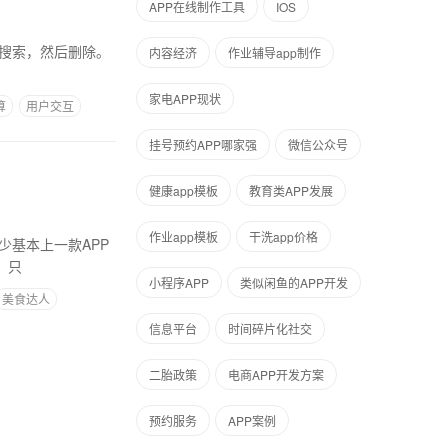
APP在线制作工具
IOS
, 按搜索，然后删除。
内容经济
作业辅导app制作
家电APP现状
算
用户交互
挂号预约APP哪家强
微信公众号
健康app模板
教育类APP发展
作业app模板
干洗app价格
少基本上一款APP
。只
小程序APP
类似闲鱼的APP开发
美食达人
信息平台
时间碎片化社交
二胎政策
电商APP开发方案
预约服务
APP案例