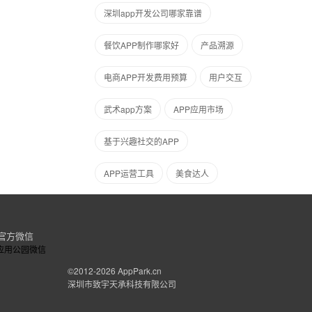
深圳app开发公司哪家靠谱
餐饮APP制作哪家好
产品溯源
电商APP开发费用预算
用户交互
武术app方案
APP应用市场
基于兴趣社交的APP
APP运营工具
美食达人
官方微信
©2012-2026
AppPark.cn
深圳市致宇天承科技有限公司