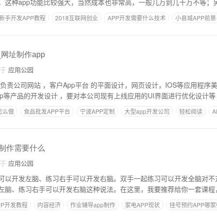
，这种app功能比较强大，当然成本也非常高，一般几万到几十万不等；
新手开发APP教程
2018互联网创业
APP开发需要什么技术
小县城APP前景
_网址制作app
自于
应用公园
?负责公司网站 ，客户App平台 的平面设计，网页设计，IOS等应用程序
pp等产品的开发设计 ，要对本公司现有上线应用的UI界面进行优化设计等
怎么做
食品批发APP平台
宁波APP定制
大型app开发公司
轻松阅读
pp制作需要什么
自于
应用公园
可以开发左脑、练习右手可以开发右脑。双手一起练习可以开发全脑对不
左脑、练习右手可以开发右脑这种说法。在这里，我要推荐给你一套课程
PP开发教程
内容经济
作业辅导app制作
家电APP现状
挂号预约APP哪家