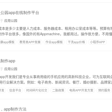
_公园app在线制作平台
自于
应用公园
发成本是多少主要是人力成本、服务器成本、租用办公室成本等等。预算有限
制作平台很多，像国外的有Appmachine，我都用过。操作很方便，不用
康app模板
教育类APP发展
作业app模板
干洗app价格
小程序APP
制作app
自于
应用公园
注于app开发我们是专业从事商用级的手机应用的高新科技企业，可为互联网
用行业解决方案。例如：电子商务、新闻资讯、餐厅、婚纱摄影、品牌家
开发
信息平台
时间碎片化社交
二胎政策
电商APP开发方案
预约服务
，app制作方法