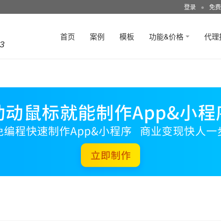
登录
●
免费
首页
案例
模板
功能&价格
代理
3