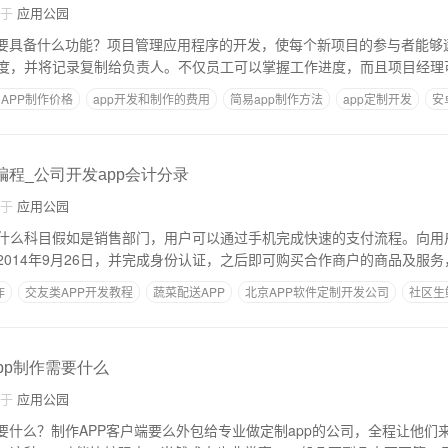
自于
应用公园
需要具备什么功能？项目管理应用程序的开发，使每个新项目的参与者能够
度，并将记录复制给负责人。不仅员工可以掌握工作进度，而且项目经理
APP制作价格
app开发和制作的费用
简易app制作方法
app定制开发
安
编程_公司开发app会计分录
自于
应用公园
什么科目假如是销售部门，用户可以通过手机完成快速的支付流程。向用
2014年9月26日，并完成身份认证，之后即可购买合作商户的商品及服
作
交友类APP开发教程
蔬菜配送APP
北京APP软件定制开发公司
社区生
app制作需要什么
自于
应用公园
需要什么？制作APP客户端要么外包给专业做定制app的公司，全程让他们