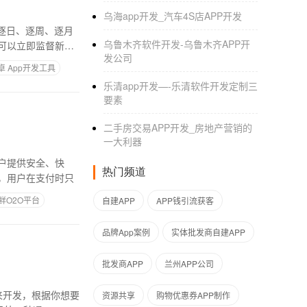
乌海app开发_汽车4S店APP开发
逐日、逐周、逐月
乌鲁木齐软件开发-乌鲁木齐APP开
可以立即监督新项
发公司
卓 App开发工具
乐清app开发—-乐清软件开发定制三
要素
二手房交易APP开发_房地产营销的
一大利器
户提供安全、快
热门频道
务，用户在支付时只
鲜O2O平台
自建APP
APP钱引流获客
品牌App案例
实体批发商自建APP
批发商APP
兰州APP公司
来开发，根据你想要
资源共享
购物优惠券APP制作