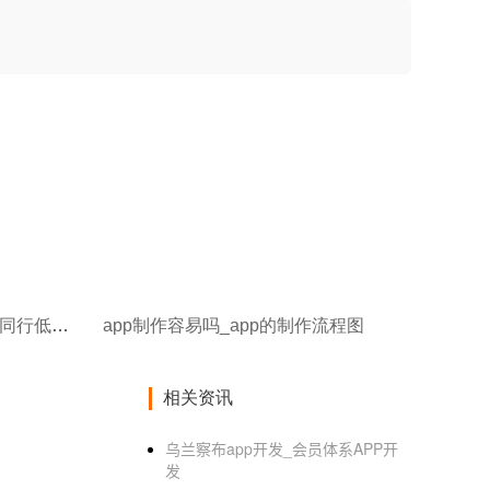
实体批发商自建APP,怎样避开同行低价内卷?
app制作容易吗_app的制作流程图
相关资讯
乌兰察布app开发_会员体系APP开
发