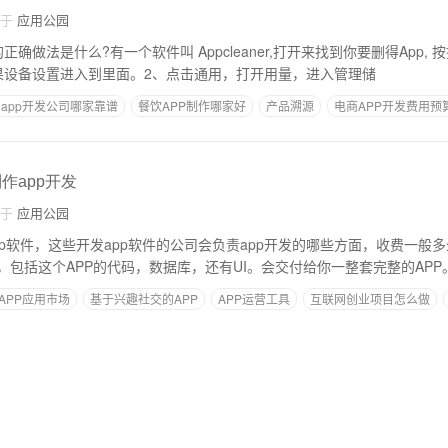
自于
应用公园
p 的正确做法是什么?有一个软件叫 Appcleaner,打开来找到你要删得App
果设备设置进入到里面。2、点击通用，打开用量，进入管理储
app开发公司哪家靠谱
餐饮APP制作哪家好
产品溯源
电商APP开发费用预
作app开发
自于
应用公园
p软件，这些开发app软件的公司会负责app开发的哪些方面，收费一般多
，包括这个APP的代码，数据库，还有UI。会交付给你一整套完整的APP
APP应用市场
基于兴趣社交的APP
APP运营工具
互联网创业项目怎么做