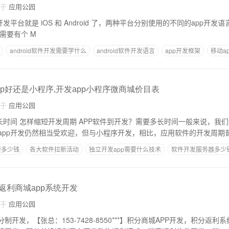
自于
应用公园
台就是 iOS 和 Android 了，两种平台分别使用的不同的app开发语言。 iOS ap
的需要有个 M
android软件开发需要学什么
android软件开发语言
app开发框架
移动a
app开发语言
鸿蒙系统app开发语言
p好还是小程序,开发app小程序微商城价目表
自于
应用公园
长时间 怎样缩短开发周期 APP软件到开发？需要多长时间一般来说，我
app开发仍然相当受欢迎，但与小程序开发，相比，应用软件的开发周期
要多少钱
各大软件拉新活动
独立开发app需要什么技术
软件开发服务器多少
哪些软件可以写安卓app
,返利商城app系统开发
自于
应用公园
制开发，【张总：153-7428-8550***】积分商城APP开发，积分返