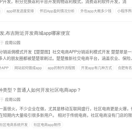
PP开发，积分兑换返利平台开发购物返利模式，消费返利软件开发，消
本
app研发进度安排
怀旧App盈利情况分析
外包app大概多少钱
小程序界
发,布吉附近开发商城app哪家便宜
自于
应用公园
很多人的朋友圈都被楚楚翠刷过。楚楚推新社交电商平台，涵盖农业、保险
APP
网站如何做成app
app的制作流程图
开发app有几种方式
合肥有名
几种类型？普通人如何开发社区电商app？
自于
应用公园
一直很火，不少企业在做，尤其是移动互联网盛行，社区电商更是火爆，借
赖社区的用户粘性，在短期内大量吸引很多新用户。 相对于传统电商，社区电商没有
社区电商系统开发
社区电商app制作