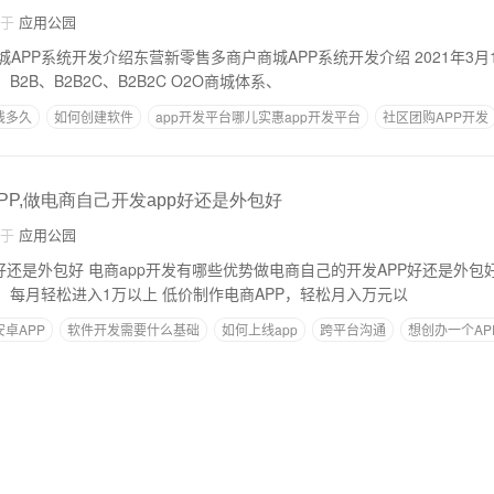
自于
应用公园
统开发介绍东营新零售多商户商城APP系统开发介绍 2021年3月19日 东营大头科技
专业呈现C2C、B2C、B2B、B2B2C、B2B2C O2O商城体系、
线多久
如何创建软件
app开发平台哪儿实惠app开发平台
社区团购APP开发
简单的软件制作
PP,做电商自己开发app好还是外包好
自于
应用公园
还是外包好 电商app开发有哪些优势做电商自己的开发APP好还是外包好 教你零编程，
成本的制作电商APP，每月轻松进入1万以上 低价制作电商APP，轻松月入万元以
卓APP
软件开发需要什么基础
如何上线app
跨平台沟通
想创办一个AP