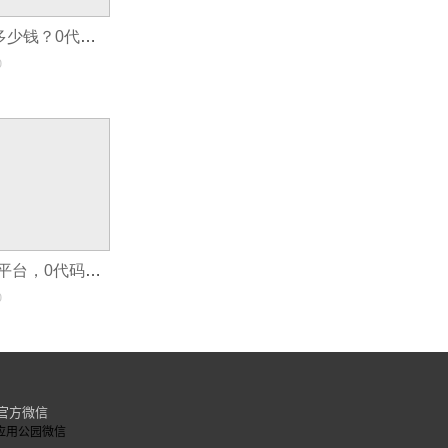
做一个分销app多少钱？0代码分销系统开发
0
无代码安卓开发平台，0代码软件开发流程7个步骤
0
官方微信