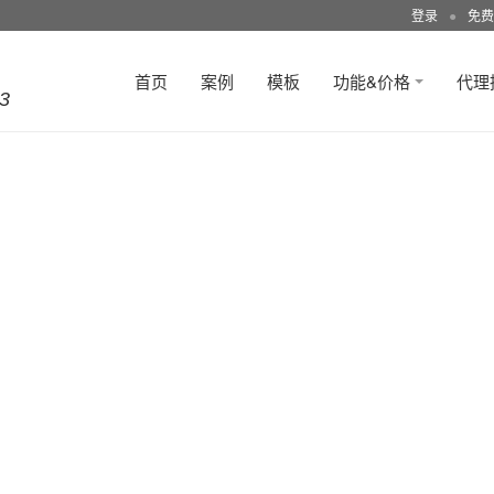
登录
●
免费
首页
案例
模板
功能&价格
代理
3