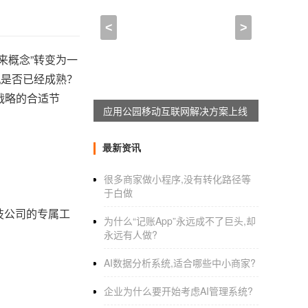
<
>
来概念”转变为一
机是否已经成熟？
战略的合适节
7天搭建生鲜外卖超市App
最新资讯
很多商家做小程序,没有转化路径等
于白做
技公司的专属工
为什么“记账App”永远成不了巨头,却
永远有人做?
AI数据分析系统,适合哪些中小商家?
企业为什么要开始考虑AI管理系统?