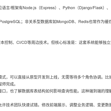
ode.js（Express）、Python（Django/Flask）、
tgreSQL；非关系型数据库如MongoDB、Redis也常作为
版本控制、CI/CD等周边技术。但核心标准是：这套系统能够独
式，可以直接从原型开发到上线，无需等待多个角色协调。比如
程师完成。
接口，也了解数据库表结构如何影响查询性能。这种端到端的理
允许技术团队快速试错。修改前端展示、调整业务逻辑、变更数