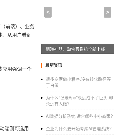
<
>
面（前端）、业务
能，从用户看到
躺赚神器，淘宝客系统全新上线
最新资讯
栈应用强调一个
很多商家做小程序,没有转化路径等
于白做
为什么“记账App”永远成不了巨头,却
永远有人做?
AI数据分析系统,适合哪些中小商家?
。移动端则可选用
企业为什么要开始考虑AI管理系统?