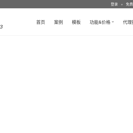
登录
●
免费
首页
案例
模板
功能&价格
代理
3