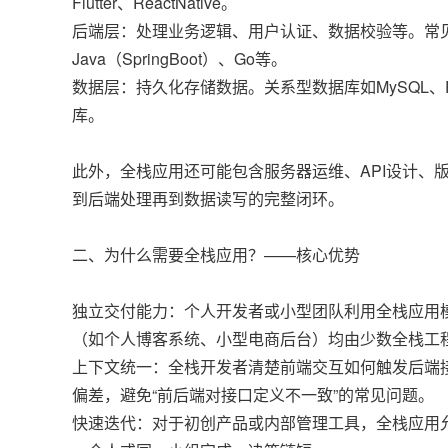
Flutter、ReactNative。
后端层：处理业务逻辑、用户认证、数据校验等。常见语言/框架有N
Java（SpringBoot）、Go等。
数据层：持久化存储数据。关系型数据库如MySQL、Pos
库。
此外，全栈应用还可能包含服务器运维、API设计、
到后端处理再到数据读写的完整闭环。
二、为什么需要全栈应用？——核心优势
独立交付能力：个人开发者或小型团队利用全栈应用模
（如个人博客系统、小型电商后台）均由少数全栈工
上下文统一：全栈开发者清楚前端交互如何触发后端
偏差，避免“前后端对接口定义不一致”的常见问题。
快速迭代：对于初创产品或内部管理工具，全栈应用