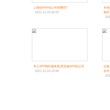
上海软件外包公司有哪些?
本地
2021-12-25 09:25
制作
202
本土APP制作服务商,西安做APP的公司
比较
2021-12-24 23:00
自学
202