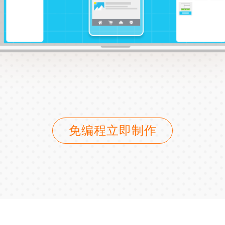
免编程立即制作