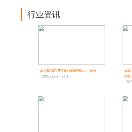
行业资讯
本地同城APP制作,同城网购app制作
本地
2021-12-24 21:15
条的
202