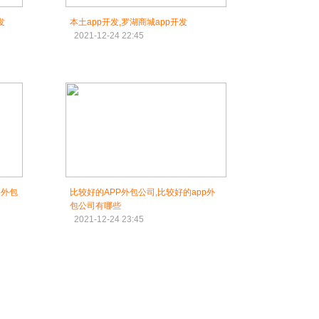
发
本土app开发,罗湖商城app开发
2021-12-24 22:45
p外包
比较好的APP外包公司,比较好的app外
包公司有哪些
2021-12-24 23:45