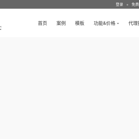
登录
●
免费
首页
案例
模板
功能&价格
代理
3