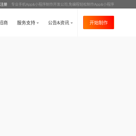
注册
专业手机App&小程序制作开发公司,免编程轻松制作App&小程序
招商
服务支持
公告&资讯
开始制作