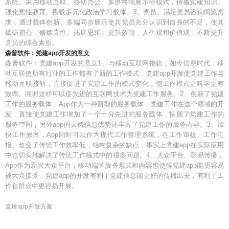
系统。采用移动互联、移动办公、多屏终端展示等模式，传播党建知识、
强化党性教育。搭载多元化政治学习载体。3、党员。满足党员咨询阅览需
求，通过载体创新、多端同步展示使其党员充分认识到自身的不足，使其
砥砺初心，修炼党性、拓展思维、提升效能，人生观和价值观，不断提升
党员的综合素质。
森普软件：党建app开发的意义
森普软件：党建app开发的意义1、与移动互联网接轨，如今信息时代，移
动互联使所有行业的工作都有了新的工作模式，党建app开发使党建工作与
移动互联接轨，直接促进了党建工作的模式变化，使工作模式更科学更有
效率。同时这样可以使先进的互联网技术为党建工作服务。2、创新了党建
工作的服务载体，App作为一种新型的服务载体，党建工作在这个领域的开
发，直接使党建工作增加了一个十分先进的服务载体，拓展了党建工作的
服务空间，另外app的天然信息优势还丰富了党建工作的服务内容。3、加
快工作效率，App同时可以作为现代工作管理系统，在工作审核、工作汇
报、改变了传统工作效率低，结构复杂的缺点，事实上党建app在实际应用
中也切实地解决了传统工作模式中的很多问题。4、大众平台、容易传播，
App作为新兴大众平台，移动端的服务形式和内容也使得党建app能更容易
被大众接受，党建app的开发有利于党建信息能更好的传播出去，有利于工
作在群众中更容易开展。
党建app开发方案