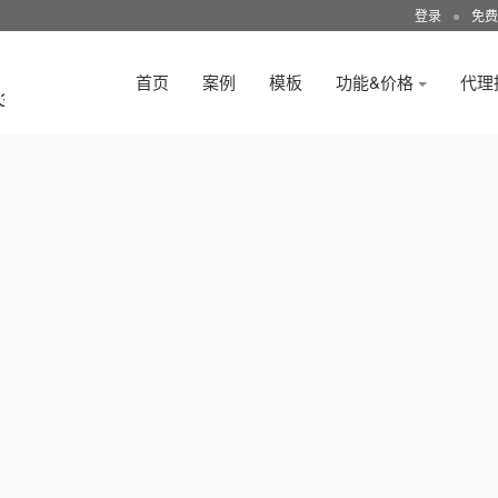
登录
●
免费
首页
案例
模板
功能&价格
代理
3