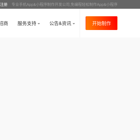
注册
专业手机App&小程序制作开发公司,免编程轻松制作App&小程序
招商
服务支持
公告&资讯
开始制作