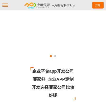
--免编程制作App
注册
企业平台app开发公司
哪家好_企业APP定制
开发选择哪家公司比较
好呢