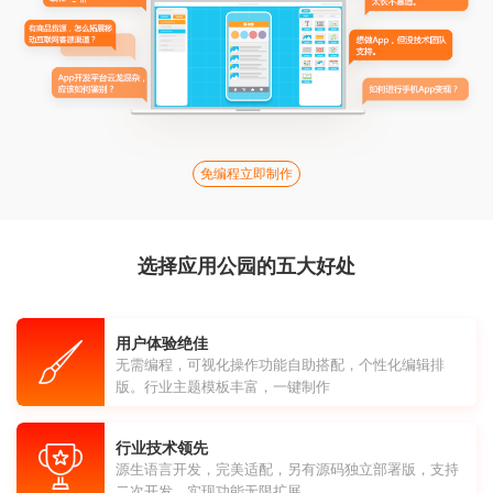
免编程立即制作
选择应用公园的五大好处
用户体验绝佳
无需编程，可视化操作功能自助搭配，个性化编辑排
版。行业主题模板丰富，一键制作
行业技术领先
源生语言开发，完美适配，另有源码独立部署版，支持
二次开发，实现功能无限扩展