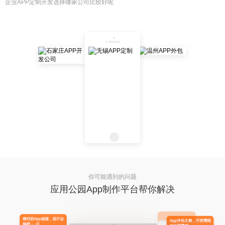
企业APP定制开发选择哪家公司比较好呢
你可能遇到的问题
应用公园App制作平台帮你解决