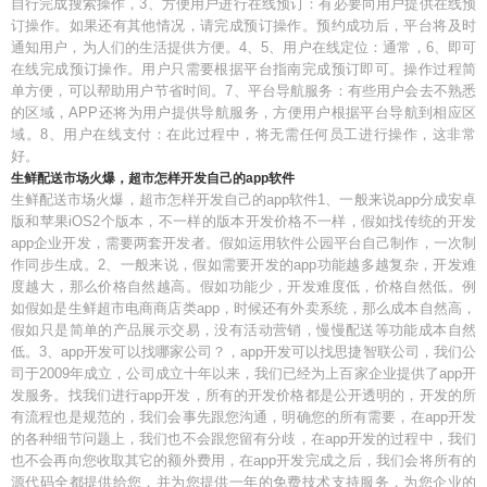
自行完成搜索操作，3、方便用户进行在线预订：有必要向用户提供在线预
订操作。如果还有其他情况，请完成预订操作。预约成功后，平台将及时
通知用户，为人们的生活提供方便。4、5、用户在线定位：通常，6、即可
在线完成预订操作。用户只需要根据平台指南完成预订即可。操作过程简
单方便，可以帮助用户节省时间。7、平台导航服务：有些用户会去不熟悉
的区域，APP还将为用户提供导航服务，方便用户根据平台导航到相应区
域。8、用户在线支付：在此过程中，将无需任何员工进行操作，这非常
好。
生鲜配送市场火爆，超市怎样开发自己的app软件
生鲜配送市场火爆，超市怎样开发自己的app软件1、一般来说app分成安卓
版和苹果iOS2个版本，不一样的版本开发价格不一样，假如找传统的开发
app企业开发，需要两套开发者。假如运用软件公园平台自己制作，一次制
作同步生成。2、一般来说，假如需要开发的app功能越多越复杂，开发难
度越大，那么价格自然越高。假如功能少，开发难度低，价格自然低。例
如假如是生鲜超市电商商店类app，时候还有外卖系统，那么成本自然高，
假如只是简单的产品展示交易，没有活动营销，慢慢配送等功能成本自然
低。3、app开发可以找哪家公司？，app开发可以找思捷智联公司，我们公
司于2009年成立，公司成立十年以来，我们已经为上百家企业提供了app开
发服务。找我们进行app开发，所有的开发价格都是公开透明的，开发的所
有流程也是规范的，我们会事先跟您沟通，明确您的所有需要，在app开发
的各种细节问题上，我们也不会跟您留有分歧，在app开发的过程中，我们
也不会再向您收取其它的额外费用，在app开发完成之后，我们会将所有的
源代码全都提供给您，并为您提供一年的免费技术支持服务，为您企业的