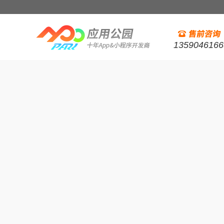
1359046166