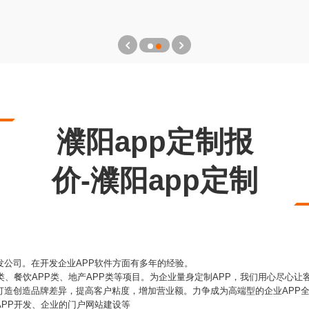
濮阳app定制报
价-濮阳app定制
发公司。在开发企业APP软件方面有多年的经验。
类、餐饮APP类、地产APP类等项目。为企业量身定制APP，我们用心尽心让
打造创造品牌差异，提高客户粘度，增加营业额。力争成为高端型的企业APP
APP开发、企业的门户网站建设等