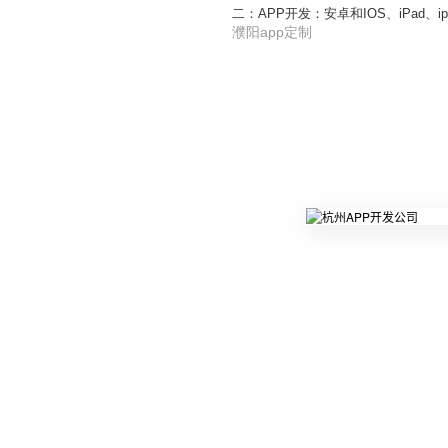
二：APP开发：安卓和IOS、iPad、ip
濮阳app定制