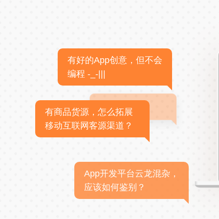
有好的App创意，但不会
编程 -_-|||
有商品货源，怎么拓展
移动互联网客源渠道？
App开发平台云龙混杂，
应该如何鉴别？