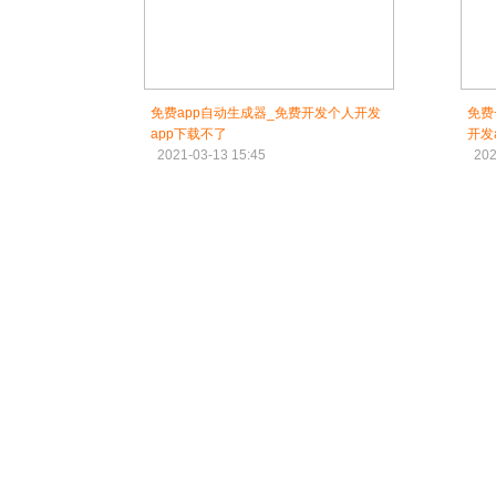
免费app自动生成器_免费开发个人开发
免费
app下载不了
开发
2021-03-13 15:45
202