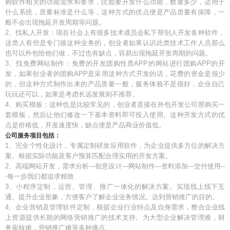
购软件相关的功能需求和要求，比如要开发什么功能，数量多少，适用于
什么系统，质量标准是什么等，这种方式的优点便是产品质量有保障，一
般不会出现拖延开发周期等问题。
2、找私人开发：现在社会上有很多技术成员会私下帮别人开发各种软件，
这类人有些是专门接这种业务的，创业者如果认识此类技术工作人员那么
也可以外包给他们做，不过也有缺点，容易出现拖延开发周期的问题。
3、找免费网站制作：免费的开发团购性质APP的网站进行团购APP的开
发，如果创业者的团购APP是采用这种方式开发的话，花费的资金是很少
的，但这种方式制作出来的产品质量一般，服务体验不是很好，企业自己
玩玩还可以，如果是考虑长远发展则不推荐。
4、购买模板：这种也是比较常见的，创业者直接在外包开发公司那购买一
套模板，然后让他们修改一下基本资料即可投入使用。这种开发方式的优
点是价格低，开发速度快，缺点便是产品商业价值低。
公司服务项目包括：
1、完全个性化设计，专属定制研发应用软件，为企业提供多方位的解决方
案。根据实际功能及客户预算匹配合理实用的开发方案。
2、高端网站开发，需求分析---创意设计---网站制作---资料添加---交付使用--
-每一步我们都追求精致
3、小程序定制，运营、管理、推广一体化的解决方案。实现线上线下互
通。提升企业形象，方便客户了解企业业务情况。达到营销推广的目的。
4、企业营销及管理软件定制，根据企业行业特点及自身需求，整合企业线
上资源提供长期的网络营销推广的技术支持。为大型企业解决管理难，财
务审核难，营销推广难等多种痛点。