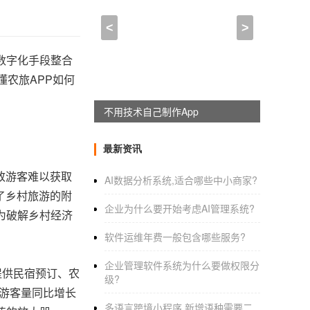
<
>
数字化手段整合
懂农旅APP如何
躺赚神器，淘宝客系统全新上线
最新资讯
致游客难以获取
AI数据分析系统,适合哪些中小商家?
了乡村旅游的附
企业为什么要开始考虑AI管理系统?
为破解乡村经济
软件运维年费一般包含哪些服务?
企业管理软件系统为什么要做权限分
提供民宿预订、农
级?
，游客量同比增长
多语言跨境小程序,新增语种需要二