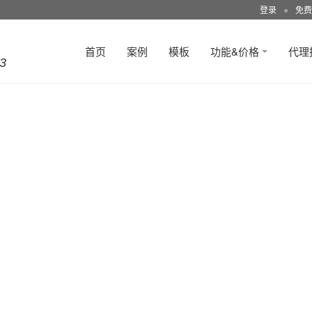
登录
●
免费
首页
案例
模板
功能&价格
代理
3