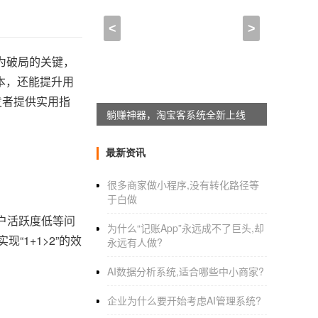
<
>
为破局的关键，
本，还能提升用
发者提供实用指
躺赚神器，淘宝客系统全新上线
最新资讯
很多商家做小程序,没有转化路径等
于白做
户活跃度低等问
为什么“记账App”永远成不了巨头,却
1+1>2”的效
永远有人做?
AI数据分析系统,适合哪些中小商家?
企业为什么要开始考虑AI管理系统?