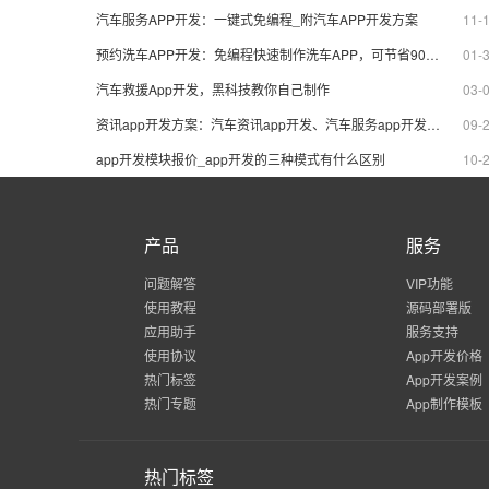
APP品牌。
制作运
汽车服务APP开发：一键式免编程_附汽车APP开发方案
11-
预约洗车APP开发：免编程快速制作洗车APP，可节省90%成本
01-
汽车救援App开发，黑科技教你自己制作
03-
资讯app开发方案：汽车资讯app开发、汽车服务app开发一键开发
09-
app开发模块报价_app开发的三种模式有什么区别
10-
产品
服务
问题解答
VIP功能
使用教程
源码部署版
应用助手
服务支持
使用协议
App开发价格
热门标签
App开发案例
热门专题
App制作模板
热门标签