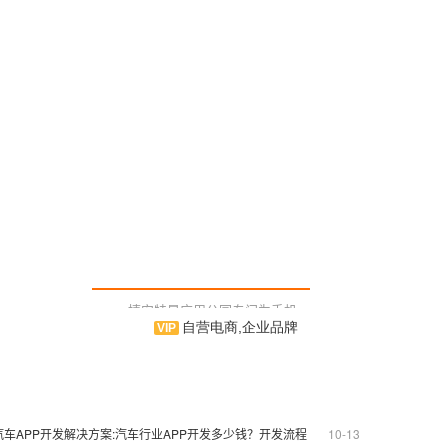
捷安特是应用公园专门为手机
自营电商,企业品牌
用户量身订制的专属品牌购物手机
应用软件，为手机用户提供各种产
品信息及企业信息，并拥有在线购
物等功能，提供优良的用户使用体
验。相信您能在使用中，体验到我
们作为APP制作运行商的用心及诚
汽车APP开发解决方案:汽车行业APP开发多少钱？开发流程
10-13