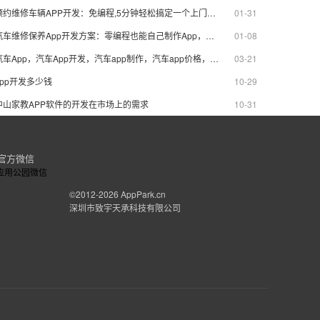
意。
预约维修车辆APP开发：免编程,5分钟轻松搞定一个上门修车APP
01-31
汽车维修保养App开发方案：零编程也能自己制作App，节省90%成本
01-08
汽车App，汽车App开发，汽车app制作，汽车app价格，汽车app模板
03-21
app开发多少钱
10-29
中山家教APP软件的开发在市场上的需求
10-31
官方微信
©2012-2026
AppPark.cn
深圳市致宇天承科技有限公司