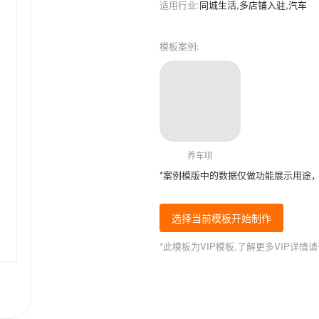
适用行业:
同城生活,多店铺入驻,汽车
模板案例:
养车呗
*案例模版中的数据仅做功能展示用途
选择当前模板开始制作
*此模板为VIP模板,了解更多VIP详情