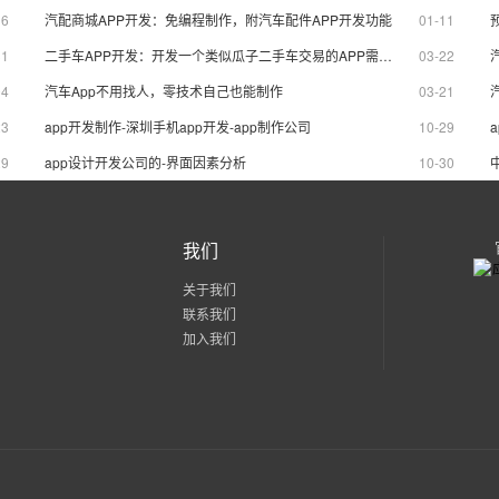
行商的用心及诚意。
精彩瞬间
16
汽配商城APP开发：免编程制作，附汽车配件APP开发功能
01-11
31
二手车APP开发：开发一个类似瓜子二手车交易的APP需要多少钱？
03-22
04
汽车App不用找人，零技术自己也能制作
03-21
23
app开发制作-深圳手机app开发-app制作公司
10-29
29
app设计开发公司的-界面因素分析
10-30
我们
关于我们
联系我们
加入我们