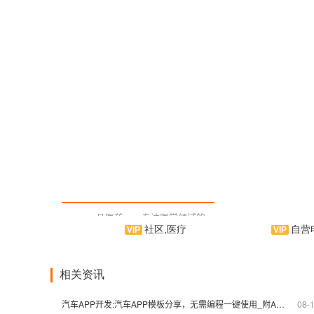
一品医药——专注医学领域的
社区,医疗
自营电商
业界权威手机APP平台。由一品医
衣
药倾力打造，是一款集挂号、书
户量身
籍、问答、指南为一体的手机应用
用软件
软件。致力打造全球全面、专业、
类信息
相关资讯
公正，以资讯提供为依托的手机
提供优
APP平台，成为患者的良心手机
能在使用
汽车APP开发:汽车APP模板分享，无需编程一键使用_附APP开发流程
08-