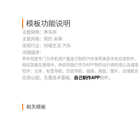
模板功能说明
主题简称：养车呗
主题风格：简约 呆萌
适用行业：同城生活 汽车
详细描述：
养车呗是专门为手机用户量身订制的汽车保养美容手机应用软件
相信您能在使用中，体验到我们作为APP制作运行商的用心及诚
控件：文本，标签导航，历史导航，画廊，按钮，图片，店铺聚
应用公园，无需技术基础，
自己制作APP
软件。
相关模板