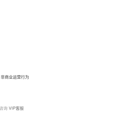
，非商业运营行为
请咨询
VIP客服