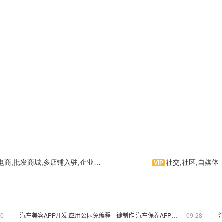
,批发商城,多店铺入驻,企业品牌,服饰箱包,服饰搭配
社交,社区,自媒体
梦是应用公园专门为手机用
订制的在线购物商城手机应
，为手机用户提供各种购物
，并拥有动态容器等功能，
是一款亲子APP，整个主题的
良的用户使用体验。相信您
模板都是可以编辑的，主要页面
中，体验到我们作为APP
有：首页、成长寄语、快乐时光、
10
汽车美容APP开发,应用公园免编程一键制作|汽车保养APP开发功能
09-28