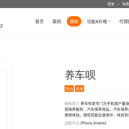
登录
●
免费
首页
案例
模板
功能&价格
代理
3
养车呗
简约
呆萌
模板简介:
养车呗是专门为手机用户量
容保养服务、汽车保养用品、汽车保养
使用体验。相信您能在使用中，体验到
适配平台:
iPhone,Android