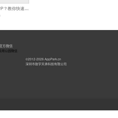
如何开发新闻APP？教你快速制作新闻客户端APP，附APP开发教程
0
官方微信
©2012-2026
AppPark.cn
深圳市致宇天承科技有限公司