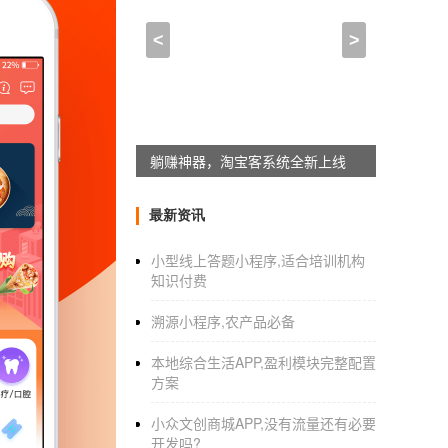
林芝APP开发-林芝软件开
<
>
2021-04-14 18:15:00
来自于
应用公园
关键词：林芝
软件开发公司
电话联系方式、
林芝APP公司谈软件开发管理的注意问题
躺赚神器，淘宝客系统全新上线
合理进行软件开发管理，减少开发后期的工作
尤其是针对性满足受众群体需求，就要合理进
最新资讯
理，避免影响到软件开发的效果，让其功能优
小型线上答题小程序,适合培训机构
1、软件操作要更便捷灵活
知识付费
软件操作体验要更加灵活，避免太过复杂的操
琐容易出错的情况，这会直接影响到软件系统
溯源小程序,农产品必备
有一定的影响，建议在软件开发管理时要了解
本地综合生活APP,盈利模块完整配置
林芝做APP的公司哪家好、林芝软件公司有哪
方案
2、合理考虑开发成本费用
小众文创商城APP,没有流量还有必要
林芝软件开发公司指出合理控制
软件开发定制
开发吗?