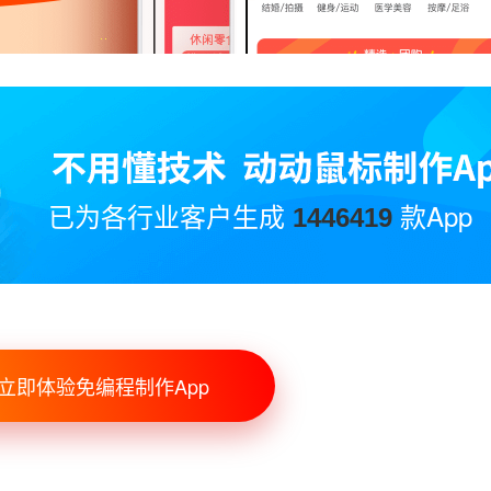
已为各行业客户生成
款App
1446419
立即体验免编程制作App