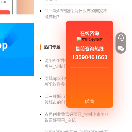
来控制成本费用，让自己企业内部
软件开发定
同一款APP源码,为什么有的商家不
能凸显出软件定制的专业性，综合来看还能保
能商用?
3、必须保证软件系统安全性
软件开发管理过程需要保证安全性，这样才能
在线咨询
大用户的使用体验，必须要合理进行针对性设
大用户在使用时感觉特别纠结，大家要注意这
热门专题
售前咨询热线
以上就是针对林芝APP软件开发管理的注意事
13590461663
沈阳APP外包_沈阳APP外包公司有
发的过程更顺利，根据实际用户需求来进行定
哪些_定制开发_排名
估，这对策划方案来说也会有很好的优势和促进
以上就是林芝APP开发-林芝软件开发公司全
同城app开发_制作一个同城商城
APP软件多少钱_开发方案
二三线城市做什么生意好_适合二三
[关闭]
线城市的创业项目_赚钱机会
农民创业致富好项目_农村小本创业
致富好项目_商机