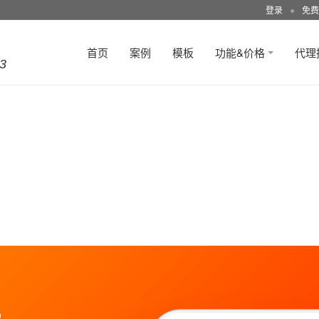
登录
●
免费
首页
案例
模板
功能&价格
代理
3