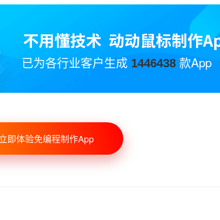
已为各行业客户生成
款App
1446438
立即体验免编程制作App