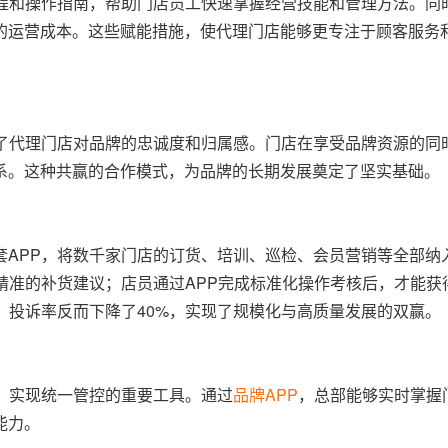
程和操作指南，帮助门店员工快速掌握经营技能和管理方法。同时
的运营成本。这些赋能措施，使代理门店能够更专注于顾客服务
强了代理门店对品牌的忠诚度和归属感。门店在享受品牌资源的同
系。这种共赢的合作模式，为品牌的长期发展奠定了坚实基础。
套APP，将数千家门店的订货、培训、巡检、会员营销等全部纳
精准的补货建议；店员通过APP完成标准化操作考核后，才能获
，投诉率反而下降了40%，实现了规模化与高质量发展的双赢。
、实现统一管控的重要工具。通过
品牌APP
，总部能够实时掌握
能力。