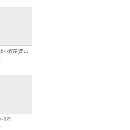
制作一个废品回收小程序(废品回收小程序开发解决方案)
0
台推荐
0