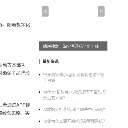
<
>
器。随着数字化
躺赚神器，淘宝客系统全新上线
最新资讯
活动等基础功
时确保了品牌形
很多商家做小程序,没有转化路径等
于白做
为什么“记账App”永远成不了巨头,却
永远有人做?
者通过APP即
AI数据分析系统,适合哪些中小商家?
整经营策略，实
企业为什么要开始考虑AI管理系统?