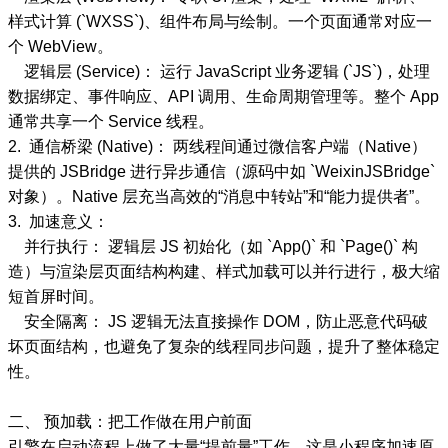
样式计算 (`WXSS`)、组件布局与绘制。一个页面通常对应一
个 WebView。
逻辑层 (Service)： 运行 JavaScript 业务逻辑 (`JS`)，处理
数据绑定、事件响应、API 调用、生命周期管理等。整个 App
通常共享一个 Service 线程。
2. 通信桥梁 (Native)： 两线程间通过微信客户端（Native）
提供的 JSBridge 进行异步通信（源码中如 `WeixinJSBridge`
对象）。Native 层充当高效的“消息中转站”和“能力提供者”。
3. 加速意义：
并行执行： 逻辑层 JS 初始化（如 `App()` 和 `Page()` 构
造）与渲染层页面结构构建、样式加载可以并行进行，极大缩
短首屏时间。
安全隔离： JS 逻辑无法直接操作 DOM，防止恶意代码破
坏页面结构，也避免了复杂的线程同步问题，提升了整体稳定
性。
二、 预加载：把工作做在用户前面
引擎在启动流程上做了大量“提前量”工作，这是小程序加速原