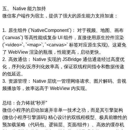
五、 Native 能力加持
微信客户端作为宿主，提供了强大的原生能力支持加速：
1. 原生组件 (`NativeComponent`)： 对于视频、地图、画布
(`canvas`) 等高性能或复杂 UI 组件，直接使用原生控件渲染
(`<video>`, `<map>`, `<canvas>` 标签对应原生实现)。这避免
了 WebView 渲染的瓶颈，性能更高，启动更快。
2. 高效通信： Native 实现的 JSBridge 通信通道经过高度优
化，序列化/反序列化效率高，保证双线程间指令和数据传递
的低延迟。
3. 资源管理： Native 层统一管理网络请求、图片解码、音视
频播放等，效率远高于 WebView 内实现。
总结：合力铸就“秒开”
微信小程序的启动加速并非单一技术之功，而是其引擎架构
(微信小程序引擎源码) 精心设计的双线程模型、极具前瞻性的
预加载策略（代码包、逻辑层、页面/组件）、高效的缓存机