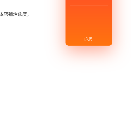
体店铺活跃度，
[关闭]