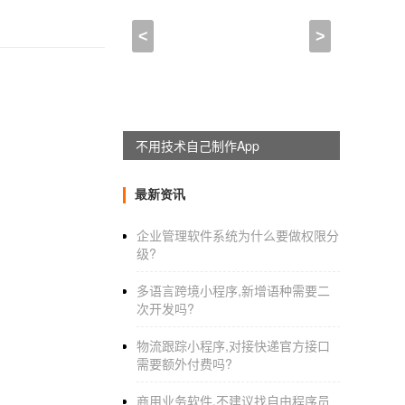
<
>
躺赚神器，淘宝客系统全新上线
最新资讯
企业管理软件系统为什么要做权限分
级?
多语言跨境小程序,新增语种需要二
次开发吗?
物流跟踪小程序,对接快递官方接口
需要额外付费吗?
商用业务软件,不建议找自由程序员