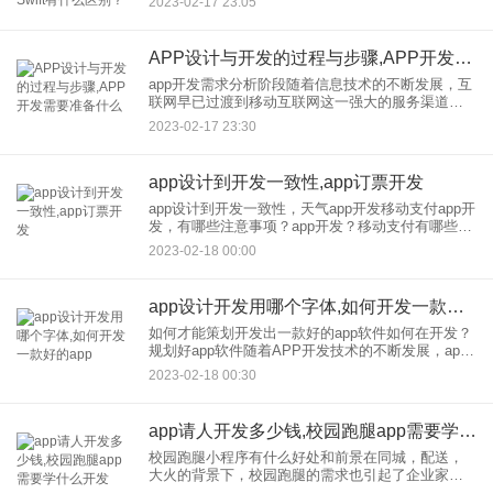
2023-02-17 23:05
也是现在用户使用最广泛的移动操作系统，因此，
如何用编程语言开
APP设计与开发的过程与步骤,APP开发需要准备什么
app开发需求分析阶段随着信息技术的不断发展，互
联网早已过渡到移动互联网这一强大的服务渠道。
在移动互联网时代，每个企业都希望分享流量红
2023-02-17 23:30
利，从而让自己的企业发展得更好。 对于企业，大
部分
app设计到开发一致性,app订票开发
app设计到开发一致性，天气app开发移动支付app开
发，有哪些注意事项？app开发？移动支付有哪些注
意事项 为你的定制!移动支付app开发，蓝风暴科技
2023-02-18 00:00
app开发强势出击让整个APP市场沸腾！然而
app设计开发用哪个字体,如何开发一款好的app
如何才能策划开发出一款好的app软件如何在开发？
规划好app软件随着APP开发技术的不断发展，app
开发和制作的很多问题也逐渐被发现，而对于一些
2023-02-18 00:30
想要开发APP软件的投资者或者企业来说，在选择
app开发
app请人开发多少钱,校园跑腿app需要学什么开发
校园跑腿小程序有什么好处和前景在同城，配送，
大火的背景下，校园跑腿的需求也引起了企业家的
关注。校园跑腿创业项目还有多大的发展空间？小