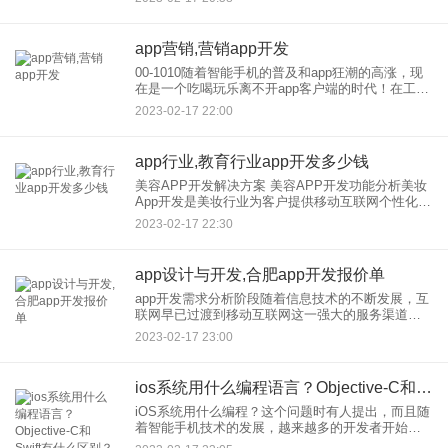
者和用户带来更多的价值，以及更好的产品体验
呢？
app营销,营销app开发
00-1010随着智能手机的普及和app狂潮的高涨，现
在是一个吃喝玩乐离不开app客户端的时代！在工
作！app普及趋势势不可挡，app软件白热化现象不
2023-02-17 22:00
可避免！那么，如何在移动互联网端实现商家的营
销推广
app行业,教育行业app开发多少钱
美容APP开发解决方案 美容APP开发功能分析美妆
App开发是美妆行业为客户提供移动互联网个性化服
务的平台，包括在线预约， VIP会员、美妆咨询等
2023-02-17 22:30
功能，是一种全新的营销方式。 app开发市场前景
app设计与开发,合肥app开发报价单
app开发需求分析阶段随着信息技术的不断发展，互
联网早已过渡到移动互联网这一强大的服务渠道。
在移动互联网时代，每个企业都希望分享流量红
2023-02-17 23:00
利，从而让自己的企业发展得更好。 对于企业，大
部分
ios系统用什么编程语言？Objective-C和Swift有什么区别？
iOS系统用什么编程？这个问题时有人提出，而且随
着智能手机技术的发展，越来越多的开发者开始关
注这个问题。iOS是苹果公司开发的移动操作系统，