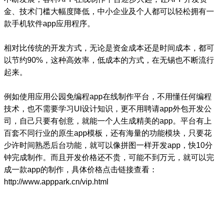
金、技术门槛大幅度降低，中小企业及个人都可以轻松拥有一
款手机软件app应用程序。
相对比传统的开发方式，无论是资金成本还是时间成本，都可
以节约90%，这种高效率，低成本的方式，在无锡也不断流行
起来。
例如使用应用公园免编程app在线制作平台，不用懂任何编程
技术，也不需要学习UI设计知识，更不用聘请app外包开发公
司，自己只要有创意，就能一个人生成精美的app。平台有上
百套不同行业的原生app模板，还有海量的功能模块，只要花
少许时间熟悉后台功能，就可以像拼图一样开发app，快10分
钟完成制作。而且开发价格还不贵，可能不到万元，就可以完
成一款app的制作，具体价格点击链接查看：
http://www.apppark.cn/vip.html