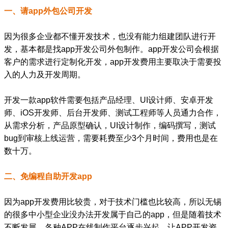
一、请app外包公司开发
因为很多企业都不懂开发技术，也没有能力组建团队进行开
发，基本都是找app开发公司外包制作。app开发公司会根据
客户的需求进行定制化开发，app开发费用主要取决于需要投
入的人力及开发周期。
开发一款app软件需要包括产品经理、UI设计师、安卓开发
师、iOS开发师、后台开发师、测试工程师等人员通力合作，
从需求分析，产品原型确认，UI设计制作，编码撰写，测试
bug到审核上线运营，需要耗费至少3个月时间，费用也是在
数十万。
二、免编程自助开发app
因为app开发费用比较贵，对于技术门槛也比较高，所以无锡
的很多中小型企业没办法开发属于自己的app，但是随着技术
不断发展，各种APP在线制作平台逐步兴起，让APP开发资