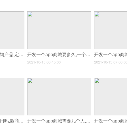
开发一个app商城推销产品,定制开发一个app商城的时间
开发一个app商城要多久,一个app项目从头开发要多久
2021-10-15 06:45:00
2021-10-15 07:00:0
开发一个app商城费用吗,微商城开发和app开发费用
开发一个app商城需要几个人,定制开发一个app商城的时间