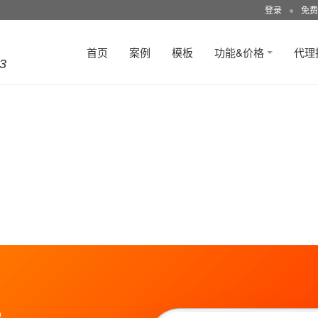
登录
●
免费
首页
案例
模板
功能&价格
代理
3