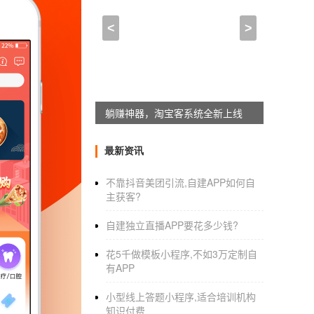
怎么创app,app开发怎么做
<
>
2021-10-26 20:15:00
来自于
应用公园
不懂程序代码也可以制作App，
App
如果不懂程序代码，也可以在制作APP和
躺赚神器，淘宝客系统全新上线
APP
在本文中，我将介绍两个适用于APP的制作工
最新资讯
不靠抖音美团引流,自建APP如何自
上次发了一篇关于制作APP效果的文章。很多
主获客?
如果你还不知道怎么扫描，那我就介绍APP制
自建独立直播APP要花多少钱?
像这样的平台有很多，其中较好的是追信和
应
花5千做模板小程序,不如3万定制自
他们对网络开发，有信心，并且他们有很强的
有APP
站，在这方面有一些经验。然而，制作这一页给
小型线上答题小程序,适合培训机构
知识付费
另外，顺便告诉你，因为EMS的服务质量不好