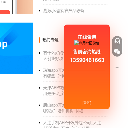
款。我们快递都用顺丰快递。请理解。
溯源小程序,农产品必备
因此，在SF无法到达的偏远地区，我们只能在
提醒：订购教程的优惠活动即将停止，清明过
在线咨询
清明节期间，您只需支付498元即可订购《亿万
热门专题
国内货到付款，下单后24小时发货，无效终身
售前咨询热线
有什么好的创业项目_2018适合年轻
13590461663
人创业好项目有哪些_小县城
风雨，梨花，寒食，几个坟孩子来了！
珠海app开发公司_珠海app开发公司
我认识很多想回家祭拜的朋友，但是因为工作
有哪些_外包制作_排名
感恩，哪里不清楚！
天津APP软件开发_天津APP开发费
用是多少_外包_公司
感谢您一直以来对陈三才的支持，祝您一切顺
[关闭]
陈三才
唐山app开发_唐山app软件开发公司
哪家好_培训机构_排名
2021/4/4
大连手机APP开发外包公司_大连
《亿万富翁创富实战训练营》检票：回复GKK 