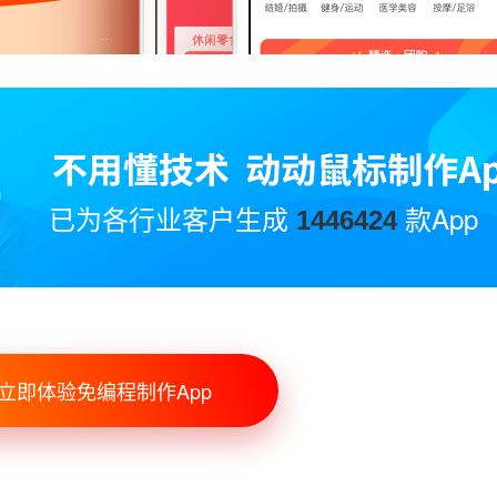
已为各行业客户生成
款App
1446424
立即体验免编程制作App