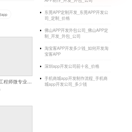
APP制作_开发_外包_公司
《网络自动化赚钱技术》在线学习：回复W0
东莞APP定制开发_东莞APP开发公
app
司_定制_价格
创富实操训练营绝密视频：回复SP
佛山APP开发外包公司_佛山APP定
您的成功是我们较大的追求！
制_开发_外包_公司
淘宝客APP开发多少钱_如何开发淘
宝客APP
深圳app开发公司前十名_价格
手机商城app开发制作流程_手机商
初级小程序开发工程师微专业(微信小程序开发)
城app开发公司_多少钱
0