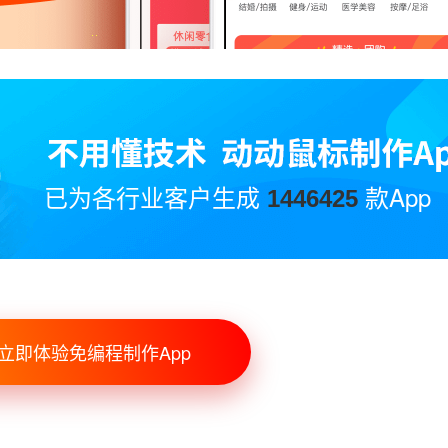
已为各行业客户生成
款App
1446425
立即体验免编程制作App