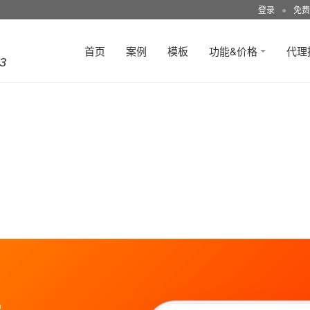
登录
●
免费
首页
案例
模板
功能&价格
代理
3