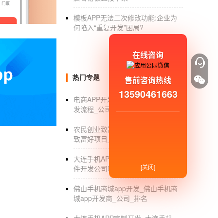
我们经常遇到这样的问题：字体太小看不清手
是不明白。亲情APP开发能远程协助父母去解
模板APP无法二次修改功能:企业为
何陷入“重复开发”困局?
亲情
APP开发市场
前景
亲情APP开发
能为用户
题，其次是能监控父母的位置，他们出行的每一
在线咨询
多多的亲情APP开发市场前景明朗，用户的数
越严重。亲情APP可以说是刚需，这类产品针
热门专题
售前咨询热线
机，满足用户更多的情感诉求。
13590461663
电商APP开发流程_电商APP功能开
发流程_公司_方案
秘密分享APP开发玩法规则
农民创业致富好项目_农村小本创业
在我们的日常生活中，要保守秘密并没有那么
致富好项目_商机
主要的圈子来展开分享，主要强调好友之间互
大连手机APP开发公司_大连APP软
聊的，所以只能匿名分享。 秘密分享APP开
[关闭]
件开发公司哪家好_制作费用
其他的陌生人都不能评论，当然评论和分享都是
佛山手机商城app开发_佛山手机商
不能看到，这就大大增强了保密性。 3、提醒
城app开发商_公司_排名
要的精神支持。 4、话题不会有高度限制：由