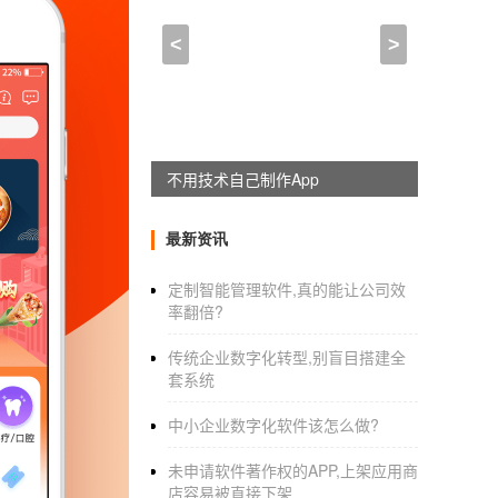
贺州软件开发公司
<
>
2021-02-18 12:00:00
来自于
应用公园
APP开发定制
：风一样的时代
APP开发定制的产品是不是要所有的人用才
不用技术自己制作App
发定制
公司的产品要所有人都在用才是好产品
千千万万的想法下来。产品功能产品品种将会
最新资讯
计出来的可能的几率是很少的。 作为国内
定制智能管理软件,真的能让公司效
称，如果要将全球所有的APP收录下来，将所
率翻倍?
有一个困扰，也就是在开发新产品的事情上投入
传统企业数字化转型,别盲目搭建全
套系统
中小企业数字化软件该怎么做?
亲情
APP开发市场
前景
未申请软件著作权的APP,上架应用商
店容易被直接下架