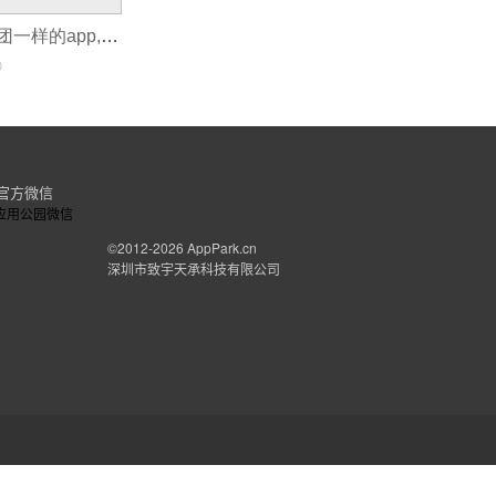
如何做一个和美团一样的app,做app如何赚钱
0
官方微信
©2012-2026
AppPark.cn
深圳市致宇天承科技有限公司