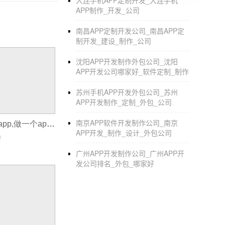
大连手机APP定制开发_大连手机
足用户吐槽、工作谈论等需求，在上面可以和
APP制作_开发_公司
南昌APP定制开发公司_南昌APP定
语音助手APP开发 线上听笑话
制开发_建设_制作_公司
语音助手服务能让用户通过指令满足自己的需
沈阳APP开发制作外包公司_沈阳
音助手的过程中，能够获得自己想要的信息，在
APP开发公司哪家好_软件定制_制作
信、设置提醒、不用手动控制，想要做什么直接
的大小事都能满足。 3、语音问答：在问答环
苏州手机APP开发外包公司_苏州
APP开发制作_定制_外包_公司
理位置、天气信息等问题都能提供直接的答案，
在用户发出语音指令后，会在10秒响应，并且
南京APP软件开发制作公司_南京
如何做一个安卓app,做一个app需要什么人员
发为用户提供好玩的语音指令、语音搜索等功
APP开发_制作_设计_外包公司
0
广州APP开发制作公司_广州APP开
发公司排名_外包_哪家好