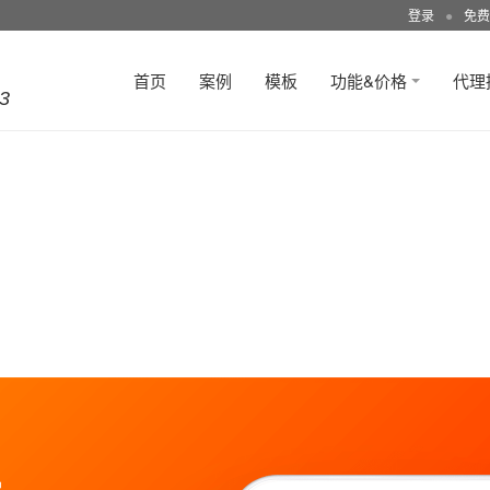
登录
●
免费
首页
案例
模板
功能&价格
代理
3