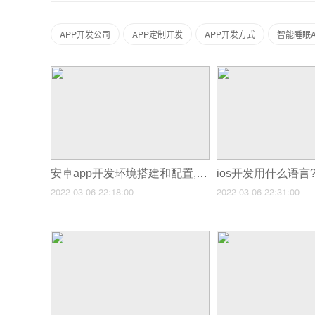
APP开发公司
APP定制开发
APP开发方式
智能睡眠A
安卓app开发环境搭建和配置,android开发入门教程
ios开发用什么语言
2022-03-06 22:18:00
2022-03-06 22:31:00