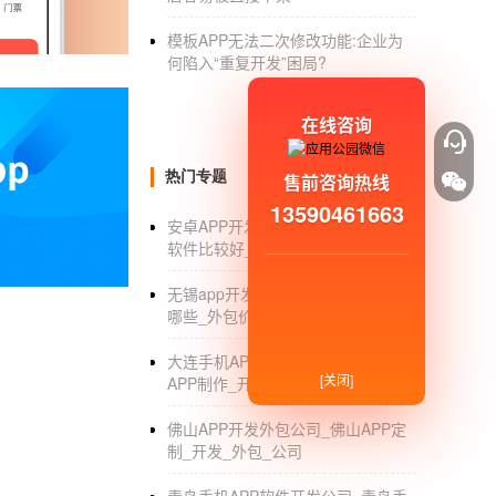
在很大的差异，因此APP开发的时间周期问题
很大差别。
模板APP无法二次修改功能:企业为
何陷入“重复开发”困局?
2、APP的开发系统，
开发一个APP
需要多长的
的时间周期都会存在一定的差异。
在线咨询
3、APP的功能设计，APP的开发包括AP
信息，APP功能的开发要求比较简单，除了基
热门专题
售前咨询热线
长。
13590461663
4、
APP开发方式
，开发APP的方式主要有三
安卓APP开发_安卓APP开发用什么
软件比较好_零基础入门_制作教程
司。一般来说，如果是同一款APP的开发，因为
开发效率还有成品的质量会提高很多。
无锡app开发_无锡app开发的公司有
哪些_外包价格
大连手机APP定制开发_大连手机
[关闭]
APP制作_开发_公司
深圳智能睡眠App开发提高用户睡眠
佛山APP开发外包公司_佛山APP定
制_开发_外包_公司
人的健康睡眠至少要保证一天有6到8个小时是