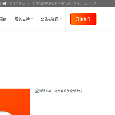
注册
专业手机App&小程序制作开发公司,免编程轻松制作App&小程序
招商
服务支持
公告&资讯
开始制作
首页
行业资讯
APP运营
资讯详情
>
>
>