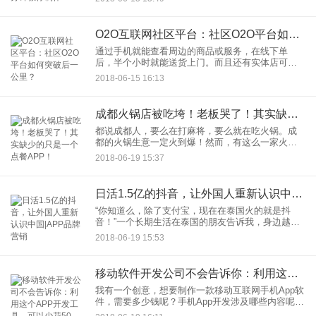
的技术内容非常多，而且很少有自学成功的。虽然
网络上已经有众多的软件
O2O互联网社区平台：社区O2O平台如何突破后一公里？
通过手机就能查看周边的商品或服务，在线下单
后，半个小时就能送货上门。而且还有实体店可以
保障质量，这就是火热的社区O2O，也被称为“新零
2018-06-15 16:13
售”。如何从零开始打造一个互联网社区O2O综合平
台？社区O2O平台
成都火锅店被吃垮！老板哭了！其实缺少的只是一个点餐APP！
都说成都人，要么在打麻将，要么就在吃火锅。成
都的火锅生意一定火到爆！然而，有这么一家火锅
店，生意太火，结果被吃货吃垮了，老板欠债50
2018-06-19 15:37
万，欲哭无泪。原来，老板六一期间，为了迎合广
大吃货宝宝，推出了“无限
日活1.5亿的抖音，让外国人重新认识中国|APP品牌营销
“你知道么，除了支付宝，现在在泰国火的就是抖
音！”一个长期生活在泰国的朋友告诉我，身边越来
越多的人捧着手机玩抖音笑个不停。我们都知道，
2018-06-19 15:53
中国的移动互联网很厉害，共享单车、快递、手机
支付再加上高铁成了新时
移动软件开发公司不会告诉你：利用这个APP开发工具，可以少花50万！
我有一个创意，想要制作一款移动互联网手机App软
件，需要多少钱呢？手机App开发涉及哪些内容呢？
现在，借助智能手机的普及，众多全新的商业模式