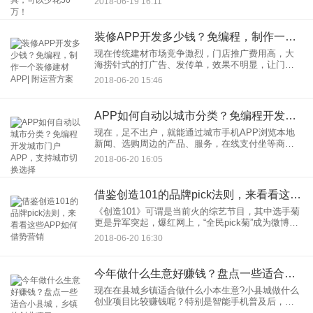
2018-06-19 16:11
以手机App为平台，对传统的行业形成了巨大的冲
击，传统行业面
装修APP开发多少钱？免编程，制作一个装修建材APP| 附运营方案
现在传统建材市场竞争激烈，门店推广费用高，大
海捞针式的打广告、发传单，效果不明显，让门店
运营者身心疲惫，造成一个现象是到晚都在做宣
2018-06-20 15:46
传，但是就是没人进店咨询的现象。另外门店体量
有限，可以展示的产品也很有
APP如何自动以城市分类？免编程开发城市门户APP，支持城市切换选择
现在，足不出户，就能通过城市手机APP浏览本地
新闻、选购周边的产品、服务，在线支付坐等商
品，服务上门，还能相互发帖、交友聊天等等。在
2018-06-20 16:05
智能手机时代，大家更愿意通过App获得信息，电脑
网页版本地门户论坛人
借鉴创造101的品牌pick法则，来看看这些APP如何借势营销
《创造101》可谓是当前火的综艺节目，其中选手菊
更是异军突起，爆红网上，“全民pick菊”成为微博话
题。现在，不需要懂任何的编程技术，通过应用公
2018-06-20 16:30
园傻瓜式平台，自己就能快速制作App，成本节约
90%以上
今年做什么生意好赚钱？盘点一些适合小县城，乡镇的创业项目
现在在县城乡镇适合做什么小本生意?小县城做什么
创业项目比较赚钱呢？特别是智能手机普及后，有
哪些市场广、投资小、有效果快、潜力好的商机？