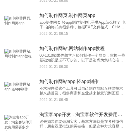
2022-01-21 09:00
首先可以告诉想学做网页的朋友。关于网站建设，
如何制作网页,制作网页app
app制作网页 轻app制作制作电子书App怎么样？ 电
子书的格式有很多种，包括EXE文件格式、CHM文
件格式、HLP文件格式、PDF文件格式、LIT文件格
2022-01-21 09:15
式、WDL文件格式等等。其中有些格式只能
如何制作网站,网站制作app教程
00-1010如果你想学习如何制作一个网页，掌握一些
基础知识是必不可少的。以下是边肖为您精心准备
的制作，网站的基本知识。希望对你有帮助！这是
2022-01-21 09:30
重要的一步！无论您是使用学校网络还是制作 .
如何制作网站app,轻app制作
不求程序员这个工具可以自己制作网站互联网技术
越来越普及，很多商家和企业越来越意识到互联网
带来的便利，所以制作网站成为他们从传统营销走
2022-01-21 09:45
向互联网营销的重要一步。然后，在网站制作，我
们经常会遇到“怎么建网站
淘宝客app开发：淘宝客软件开发费用需要多少钱？
过去如果你要做淘宝客，基本方法就是在各种微信
群，朋友圈里推送购买链接，但是这种方式容易被
封，而且客户对于一串串链接也比较反感，用户体