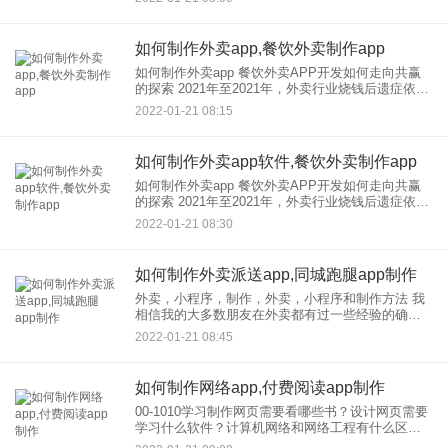
品，从用户的角度切入产品。告诉用户不使用这个
app会
如何制作外卖app,餐饮外卖制作app
如何制作外卖app 餐饮外卖APP开发如何走向共赢
的探索 2021年至2021年，外卖行业烧钱后遗症依然
明显，2021年以来仍处于不温不火的发展状态。去
2022-01-21 08:15
库存化再次让房地产行业陷入狂欢。毕竟吃饭生活
是
如何制作外卖app软件,餐饮外卖制作app
如何制作外卖app 餐饮外卖APP开发如何走向共赢
的探索 2021年至2021年，外卖行业烧钱后遗症依然
明显，2021年以来仍处于不温不火的发展状态。去
2022-01-21 08:30
库存化再次让房地产行业陷入狂欢。毕竟吃饭生活
是
如何制作外卖派送app,同城跑腿app制作
外卖，小程序，制作，外卖，小程序和制作方法 我
相信我的大多数朋友在外卖都有过一些经验的确，
我们只需要打开外卖，的软件，在里面选择相关的
2022-01-21 08:45
菜单，然后结算。外卖之所以如此受欢迎，是因为
它操作方便，管理清
如何制作网络app,付费阅读app制作
00-1010学习制作网页需要看哪些书？设计网页需要
学习什么软件？计算机网络和网络工程有什么区
别？我们一起来看看吧！ 学习网页需要看哪些书？