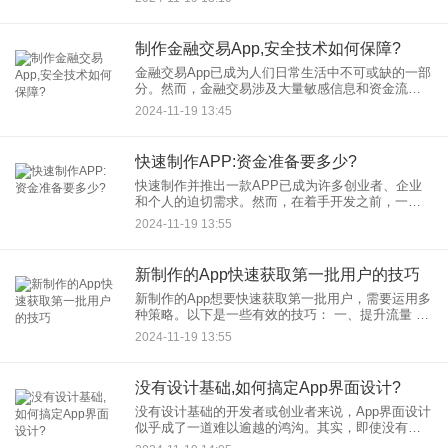
寻找合适的开源项目‌ ‌搜索开
制作金融交易App,安全技术如何保障?
金融交易App已成为人们日常生活中不可或缺的一部
分。然而，金融交易涉及大量敏感信息和资金流
动，因此保障其安全性显得尤为重要。本文将从数
2024-11-19 13:45
据加密、身份认证、安全存储、网络安全、风控体
系等多个方面，探讨如何
快速制作APP:资金准备要多少?
快速制作并推出一款APP已成为许多创业者、企业
和个人的迫切需求。然而，在着手开发之前，一个
绕不开的问题便是：资金准备要多少？本文将从不
2024-11-19 13:55
同角度剖析这一问题，帮助有意快速制作APP的读
者对所需资金有一个大
新制作的App快速获取第一批用户的技巧‌
新制作的App想要快速获取第一批用户，需要运用多
种策略。以下是一些有效的技巧： ‌一、提升流量‌ ‌应
用商店推广‌：利用应用商店进行推广是获取用户的
2024-11-19 13:55
基础途径。通过优化Ap
没有设计基础,如何搞定App界面设计?
没有设计基础的开发者或创业者来说，App界面设计
似乎成了一道难以逾越的鸿沟。其实，即使没有专
业的设计技能，也可以通过一些策略和方法来搞定