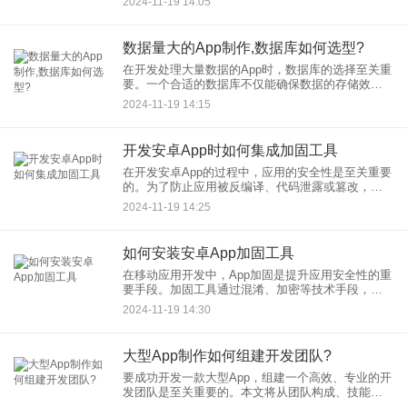
2024-11-19 14:05
App界面设计。 一、明确设计目标与原则
数据量大的App制作,数据库如何选型?
在开发处理大量数据的App时，数据库的选择至关重
要。一个合适的数据库不仅能确保数据的存储效率
和安全性，还能提升App的整体性能和用户体验。以
2024-11-19 14:15
下将从几个关键方面探讨如何为数据量大的App选择
合适的数据库
开发安卓App时如何集成加固工具‌
在开发安卓App的过程中，应用的安全性是至关重要
的。为了防止应用被反编译、代码泄露或篡改，开
发者通常会选择集成加固工具来增强应用的安全
2024-11-19 14:25
性。本文将详细介绍如何在安卓App开发中集成加固
工具，包括选择加固
如何安装安卓App加固工具‌
在移动应用开发中，App加固是提升应用安全性的重
要手段。加固工具通过混淆、加密等技术手段，有
效防止应用被反编译、篡改或二次打包。本文将详
2024-11-19 14:30
细介绍如何安装安卓App加固工具，以Jiagu和加固
助手为例。
大型App制作如何组建开发团队?
要成功开发一款大型App，组建一个高效、专业的开
发团队是至关重要的。本文将从团队构成、技能需
求、团队协作以及团队文化四个方面，详细探讨如