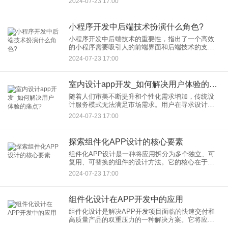
2024-07-23 17:00
互的第一印象，因此不容忽视。作者强调了通过精
心的设计可以改善用户
小程序开发中后端技术扮演什么角色?
小程序开发中后端技术的重要性，指出了一个高效
的小程序需要吸引人的前端界面和后端技术的支
持。文章还提到了通过专业的app开发服务解决小程
2024-07-23 17:00
序后端问题的方法。 后端技术是小程序开发的核心
组成
室内设计app开发_如何解决用户体验的痛点?
随着人们审美不断提升和个性化需求增加，传统设
计服务模式无法满足市场需求。用户在寻求设计服
务时遇到信息不对称、设计方案难以展现等问题，
2024-07-23 17:00
严重影响用户体验。设计app开发应运而生，通过技
术创新提升室内设计的
探索组件化APP设计的核心要素
组件化APP设计是一种将应用拆分为多个独立、可
复用、可替换的组件的设计方法。它的核心在于模
块化和解耦合，让APP的开发和维护变得更加灵活
2024-07-23 17:00
高效。首先，组件化允许团队成员并行开发，加快
开发流程；其次，它有
组件化设计在APP开发中的应用
组件化设计是解决APP开发项目面临的快速交付和
高质量产品的双重压力的一种解决方案。它将应用
分解为独立可复用的模块，每个模块都有自己的功