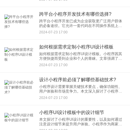
设计模板面临着一个核心挑战：如何实现跨平台适
配，确保无论在任何设
跨平台小程序开发技术有哪些选择?
跨平台小程序开发已成为企业获取更广泛用户群体
的必备途径。它允许一套代码在不同操作系统上运
行，提升了开发效率，降低了技术投入和维护成
2024-07-23 17:00
本。本文探讨了几种流行的跨平台小程序开发技
术，并分析了它们的优劣势，以
如何根据需求定制小程序UI设计模板
如何根据需求定制小程序UI设计模板。小程序因其
方便快捷而受到企业和个人的青睐。文章强调了小
程序UI设计在小程序成功中的关键作用，它既需要
2024-07-23 17:00
满足功能性要求，又需要提供愉悦的交互体验。通
过定制小程序UI设计
设计小程序前必须了解哪些基础技术?
小程序设计需要掌握关键技术要点，确保功能性、
用户体验和市场竞争力。本文深入探讨了小程序设
计中的基础技术，包括便捷性、实用性和市场定
2024-07-23 17:00
位。同时，通过专业的app开发服务，可以解决相关
技术挑战，提高小程序的
小程序UI设计模板中的设计细节
本文探讨了小程序UI设计的重要性，以及如何通过
注意设计细节来提升用户体验。小程序作为商家与
用户之间的重要桥梁，其UI设计是用户与小程序交