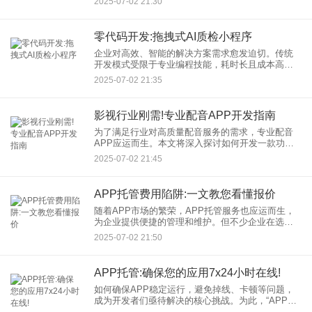
2025-07-02 21:30
何助力供应链协同，实现各环节之间的无缝对接，
从而推动整个产业链的升级
零代码开发:拖拽式AI质检小程序
企业对高效、智能的解决方案需求愈发迫切。传统
开发模式受限于专业编程技能，耗时长且成本高
昂。然而，“零代码开发”概念的兴起，正悄然改变这
2025-07-02 21:35
一现状。本文将深度剖析如何通过拖拽式零代码开
发平台，迅速构建AI质
影视行业刚需!专业配音APP开发指南
为了满足行业对高质量配音服务的需求，专业配音
APP应运而生。本文将深入探讨如何开发一款功能
全面、用户体验良好的配音APP，助力您在激烈的
2025-07-02 21:45
市场竞争中取得领先地位。 一、市场需求分析
APP托管费用陷阱:一文教您看懂报价
随着APP市场的繁荣，APP托管服务也应运而生，
为企业提供便捷的管理和维护。但不少企业在选择
托管服务时，却掉入了费用陷阱。本文将揭秘这些
2025-07-02 21:50
陷阱，教您如何看懂报价，避免损失。 一、
APP托管:确保您的应用7x24小时在线!
如何确保APP稳定运行，避免掉线、卡顿等问题，
成为开发者们亟待解决的核心挑战。为此，“APP托
管”服务应运而生，为应用的高可用性和用户体验提