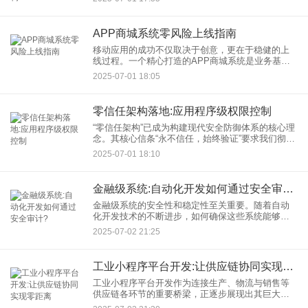
户的核心战略。一套高效协同的商城系统研发架
构，是支撑这一战略
APP商城系统零风险上线指南
移动应用的成功不仅取决于创意，更在于稳健的上
线过程。一个精心打造的APP商城系统是业务基
石，而如何确保其安全、平稳地触达用户，则是迈
2025-07-01 18:05
向成功的关键一步。这份APP零风险上线指南为您
提供清晰、可落地的策略
零信任架构落地:应用程序级权限控制
“零信任架构”已成为构建现代安全防御体系的核心理
念。其核心信条“永不信任，始终验证”要求我们彻底
摒弃基于位置的粗放式信任模型。而在零信任的落
2025-07-01 18:10
地实践中，应用程序级权限控制扮演着至关重要的
角色，它是将安全
金融级系统:自动化开发如何通过安全审计?
金融级系统的安全性和稳定性至关重要。随着自动
化开发技术的不断进步，如何确保这些系统能够顺
利通过安全审计，成为金融机构和开发人员共同关
2025-07-02 21:25
注的焦点。本文将深入探讨金融级系统自动化开发
如何通过安全审计，揭示其
工业小程序平台开发:让供应链协同实现零距离
工业小程序平台开发作为连接生产、物流与销售等
供应链各环节的重要桥梁，正逐步展现出其巨大的
商业价值。本文将深入探讨工业小程序平台开发如