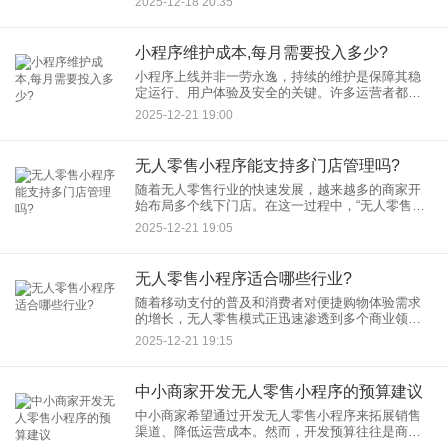
2025-12-18 20:35
济”，它是否为环保行业带来了切实可行的新机遇？
答案是肯定的。“小程
小程序维护成本,每月需要投入多少?
小程序上线并非一劳永逸，持续的维护是保障其稳
定运行、用户体验及安全的关键。许多运营者都会
关心一个问题：小程序的每月维护成本究竟是多
2025-12-21 19:00
少？本文将对这一成本进行梳理与分析。 一、 小程
序
无人零售小程序能支持多门店管理吗?
随着无人零售行业的快速发展，越来越多的商家开
始布局多个线下门店。在这一过程中，“无人零售小
程序”是否能够有效支持“多门店管理”，成为许多经营
2025-12-21 19:05
者关心的核心问题。本文将详细探讨无人零售小程
序在多门店管理方
无人零售小程序适合哪些行业?
随着移动支付的普及和消费者对便捷购物体验需求
的增长，无人零售模式正迅速渗透到多个商业领
域。作为实现这一模式的核心工具，无人零售小程
2025-12-21 19:15
序凭借其低门槛、高效率、强连接的特性，成为众
多行业转型升级的数字化利器
中小商家开发无人零售小程序的预算建议
中小商家希望通过开发无人零售小程序来拓展销售
渠道、降低运营成本。然而，开发预算往往是商家
们首要考虑的问题。本文将针对中小商家，提供开