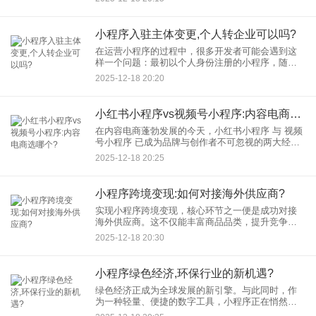
提前准备好相应的“小程序进出口资质”。本文将为您
系统梳理所需材料
小程序入驻主体变更,个人转企业可以吗?
在运营小程序的过程中，很多开发者可能会遇到这
样一个问题：最初以个人身份注册的小程序，随着
业务发展，是否能够变更为企业主体？答案是肯定
2025-12-18 20:20
的。小程序平台支持入驻主体变更，其中“个人转企
业”是较为常见的一种情
小红书小程序vs视频号小程序:内容电商选哪个?
在内容电商蓬勃发展的今天，小红书小程序 与 视频
号小程序 已成为品牌与创作者不可忽视的两大经营
阵地。两者均深度整合了内容与交易，但底层逻辑
2025-12-18 20:25
与适用场景却大相径庭。面对 内容电商 的浪潮，究
竟该如何选择？
小程序跨境变现:如何对接海外供应商?
实现小程序跨境变现，核心环节之一便是成功对接
海外供应商。这不仅能丰富商品品类，提升竞争
力，更是拓展盈利渠道的关键一步。以下将系统性
2025-12-18 20:30
地解析这一过程的重点步骤与注意事项。 一、前期
准备
小程序绿色经济,环保行业的新机遇?
绿色经济正成为全球发展的新引擎。与此同时，作
为一种轻量、便捷的数字工具，小程序正在悄然改
变各行各业的服务模式。当“小程序”遇上“绿色经