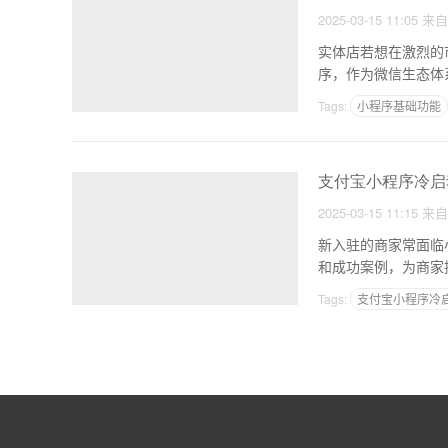
2025-03-15 11:05
来
实体店若想在激烈的
序，作为微信生态体
来，
Tags:
小程序基础功能
支付宝小程序冷启
2025-03-15 11:15
来
新入驻的商家常面临
Tags:
支付宝小程序冷