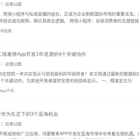
自于
应用公园
。跨境小程序与私域直播的组合，正成为企业制胜国际市场的重要法宝。
一组合的独特优势，并结合成功案例，揭示其商业逻辑。 跨境小程序：全球消费者的无缝链接
私域直播
二线奢牌App开发1年逆袭的4个关键动作
自于
应用公园
如何在短短一年内实现从亏损到盈利的华丽转身？本文将通过最新的数据和
秘该App开发团队的4个关键动作，为其他开发者提供宝贵的经验和启示。 一、精准定位与
App开发
发:华为生态下的3个蓝海机会
自于
应用公园
不断成熟和广泛应用，鸿蒙教育APP开发在蓝海市场中孕育着无限机遇。