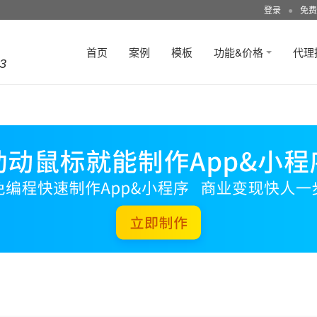
登录
●
免费
首页
案例
模板
功能&价格
代理
3