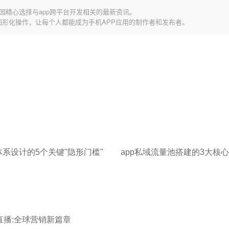
园精心选择与app跨平台开发相关的最新资讯。
图形化操作，让每个人都能成为手机APP应用的制作者和发布者。
体系设计的5个关键"隐形门槛"
app私域流量池搭建的3大核
直播:全球营销新篇章