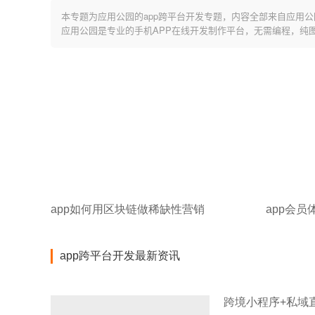
本专题为应用公园的app跨平台开发专题，内容全部来自应用公
应用公园是专业的手机APP在线开发制作平台，无需编程，纯
app如何用区块链做稀缺性营销
app会员
app跨平台开发最新资讯
跨境小程序+私域