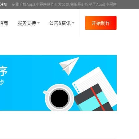
注册
专业手机App&小程序制作开发公司,免编程轻松制作App&小程序
招商
服务支持
公告&资讯
开始制作