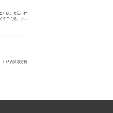
型升级。微信小程
的不二之选。接下
，并结合数据分析