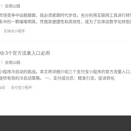
自于
应用公园
市场竞争中站稳脚跟，就必须紧跟时代步伐，充分利用互联网工具进行转
系中的一颗璀璨明珠，凭借其便捷性和高效性，成为了实体店数字化转型
实体店小程序
动:3个官方流量入口必用
自于
应用公园
小程序冷启动的挑战。本文将详细介绍三个支付宝小程序的官方流量入口
和成功案例，为商家提供有效的冷启动策略。 一、支付成功页：精准引流，促进转化
启动
支付宝小程序