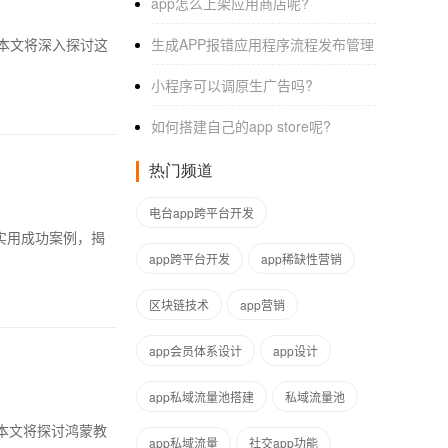
app怎么上架应用商店呢?
本文将深入探讨这
生成APP报错应用程序流程发布管理
小程序可以调原生广告吗?
如何搭建自己的app store呢?
热门频道
电台app跨平台开发
实用成功案例，揭
app跨平台开发
app稀缺性营销
区块链技术
app营销
app会员体系设计
app设计
app私域流量池搭建
私域流量池
本文将探讨鸿蒙教
app私域流量
社交app功能